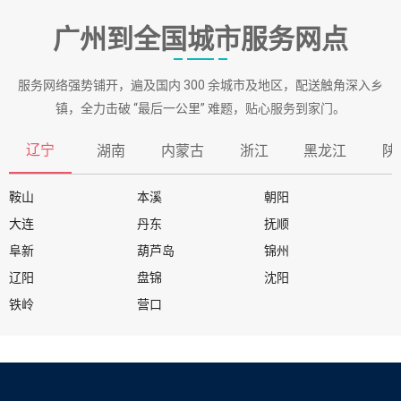
广州到全国城市服务网点
服务网络强势铺开，遍及国内 300 余城市及地区，配送触角深入乡
镇，全力击破 “最后一公里” 难题，贴心服务到家门。
辽宁
湖南
内蒙古
浙江
黑龙江
陕
鞍山
本溪
朝阳
大连
丹东
抚顺
阜新
葫芦岛
锦州
辽阳
盘锦
沈阳
铁岭
营口