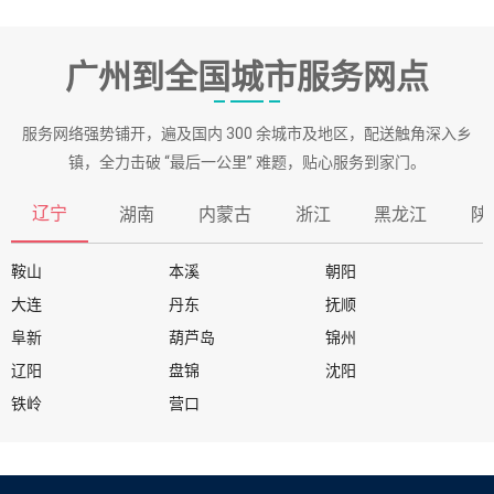
广州到全国城市服务网点
服务网络强势铺开，遍及国内 300 余城市及地区，配送触角深入乡
镇，全力击破 “最后一公里” 难题，贴心服务到家门。
辽宁
湖南
内蒙古
浙江
黑龙江
陕
鞍山
本溪
朝阳
大连
丹东
抚顺
阜新
葫芦岛
锦州
辽阳
盘锦
沈阳
铁岭
营口