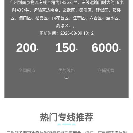
广州到南京物流专线全程约1436公里，专线运输用时大约18小
时43分钟，运输直达
南京
、
玄武区
、
秦淮区
、
建邺区
、
鼓楼
区
、
浦口区
、
栖霞区
、
雨花台区
、
江宁区
、
六合区
、
溧水区
、
高淳区
、。
更新时间：2026-08-09 13:12
200
150
6000
+
+
+
全国网点
优势线路
仓储托管
︾
热门专线推荐
广州到各城市货物运输物流专线提供安全、快速、实惠的物流运输