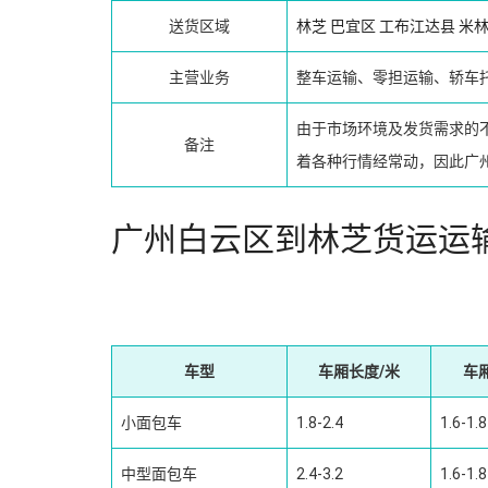
送货区域
林芝
巴宜区
工布江达县
米
主营业务
整车运输、零担运输、轿车
由于市场环境及发货需求的
备注
着各种行情经常动，因此广
广州白云区到林芝货运运
车型
车厢长度/米
车
小面包车
1.8-2.4
1.6-1.8
中型面包车
2.4-3.2
1.6-1.8