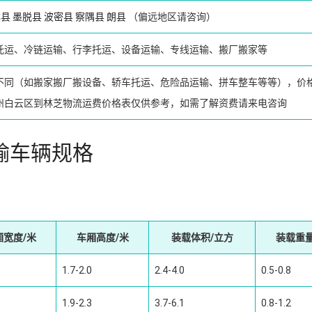
林县
墨脱县
波密县
察隅县
朗县
（偏远地区请咨询）
托运、冷链运输、行李托运、设备运输、专线运输、搬厂搬家等
不同（如搬家搬厂搬设备、轿车托运、危险品运输、拼车整车等等），价
州白云区到林芝物流运费价格表仅供参考，如需了解资费请来电咨询
输车辆规格
厢宽度/米
车厢高度/米
装载体积/立方
装载重量
1.7-2.0
2.4-4.0
0.5-0.8
1.9-2.3
3.7-6.1
0.8-1.2