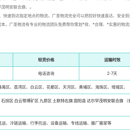
罕茂明安联合旗、。
快速到达指定地点的物流，广圣物流完全可以把控好快速直达、安全到
本，广圣物流有专业的物流团队免费帮你策划*效、*合理、*实惠的物流
轻货价格
运输时效
电话咨询
2-7天
番禺区、荔湾区、白云区、花都区、天河区、黄埔区、海珠区、增城区、
区
石拐区
白云鄂博矿区
九原区
土默特右旗
固阳县
达尔罕茂明安联合旗
（
托运、冷链运输、行李托运、设备运输、专线运输、搬厂搬家等