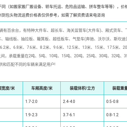
不同（如搬家搬厂搬设备、轿车托运、危险品运输、拼车整车等等），价
州到包头物流运费价格表仅供参考，如需了解资费请来电咨询
有百余台，有特种大件车、超长车、海关监管车(大件车)、厢式货车、
、轴线板、抽拉板、簸箕板、超低板车、气垫车(奔驰、沃尔沃、斯坎迪
、6.8米、7.6米、8.2米、9.6米、12.5米、13米、15米、17.5米、2
5米之间，承载重量在2吨、5吨、10吨、15吨、20吨、25吨、30吨、32吨、3
提供和匹配不同的车辆来满足用户!
厢宽度/米
车厢高度/米
装载体积/立方
装载重量
1.7-2.0
2.4-4.0
0.5-0.8
1.9-2.3
3.7-6.1
0.8-1.2