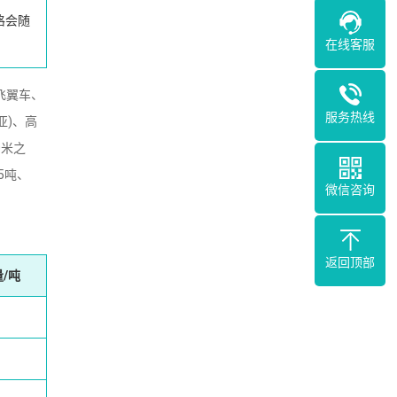
格会随
在线客服
飞翼车、
服务热线
亚)、高
0米之
5吨、
微信咨询
返回顶部
/吨