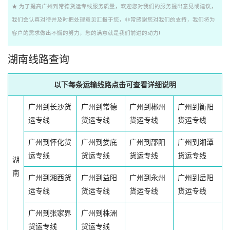
★ 为了提高广州到常德货运专线服务质量，欢迎您对我们的服务提出意见或建议，
我们会认真对待并及时把处理意见汇报于您，非常感谢您对我们的支持，我们将为
客户的需求做出不懈的努力，您的满意就是我们前进的动力!
湖南线路查询
以下每条运输线路点击可查看详细说明
广州到长沙货
广州到常德
广州到郴州
广州到衡阳
运专线
货运专线
货运专线
货运专线
广州到怀化货
广州到娄底
广州到邵阳
广州到湘潭
运专线
货运专线
货运专线
货运专线
湖
南
广州到湘西货
广州到益阳
广州到永州
广州到岳阳
运专线
货运专线
货运专线
货运专线
广州到张家界
广州到株洲
货运专线
货运专线