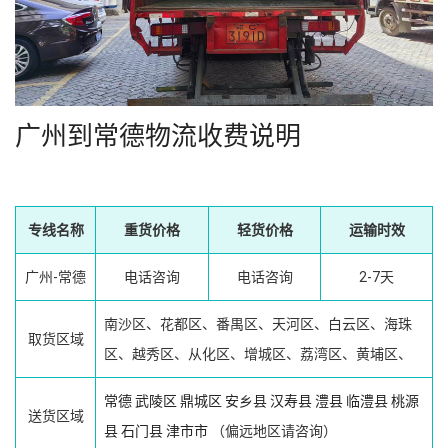
广州到常德物流收费说明
专线名称
重货价格
轻货价格
运输时效
广州-常德
电话咨询
电话咨询
2-7天
南沙区、花都区、番禺区、天河区、白云区、海珠
取货区域
区、越秀区、从化区、增城区、荔湾区、黄埔区、
常德
武陵区
鼎城区
安乡县
汉寿县
澧县
临澧县
桃源
送货区域
县
石门县
津市市
（偏远地区请咨询）