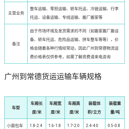
整车运输、零担运输、轿车托运、冷链运输、行李
主营业务
托运、设备运输、专线运输、搬厂搬家等
由于市场环境及发货需求的不同（如搬家搬厂搬设
备、轿车托运、危险品运输、拼车整车等等），价
备注
格会随着各种行情经常动，因此广州到常德物流运
费价格表仅供参考，如需了解资费请来电咨询
广州到常德货运运输车辆规格
车厢长
车厢宽
车厢高
装载体
装载重
车型
度/米
度/米
度/米
积/立方
量/吨
小面包车
1.8-2.4
1.6-1.8
1.7-2.0
2.4-4.0
0.5-0.8