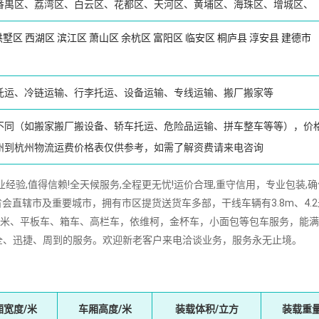
番禺区、荔湾区、白云区、花都区、天河区、黄埔区、海珠区、增城区、
拱墅区
西湖区
滨江区
萧山区
余杭区
富阳区
临安区
桐庐县
淳安县
建德市
托运、冷链运输、行李托运、设备运输、专线运输、搬厂搬家等
不同（如搬家搬厂搬设备、轿车托运、危险品运输、拼车整车等等），价
州到杭州物流运费价格表仅供参考，如需了解资费请来电咨询
,值得信赖!全天候服务,全程更无忧!运价合理,重守信用，专业包装,确
会直辖市及重要城市，拥有市区提货送货车多部，干线车辆有3.8m、4.
16m、17.5米、平板车、箱车、高栏车，依维柯，金杯车，小面包等包车服务，能
全、迅捷、周到的服务。欢迎新老客户来电洽谈业务，服务永无止境。
厢宽度/米
车厢高度/米
装载体积/立方
装载重量