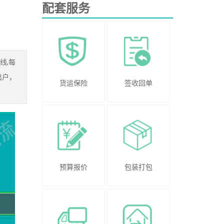
配套服务
线,每
出户，
货运保险
签收回单
预算报价
包装打包