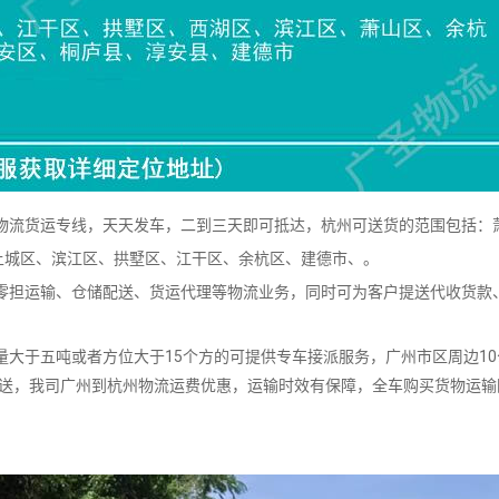
流货运专线，天天发车，二到三天即可抵达，杭州可送货的范围包括：
上城区、滨江区、拱墅区、江干区、余杭区、建德市、。
担运输、仓储配送、货运代理等物流业务，同时可为客户提送代收货款
大于五吨或者方位大于15个方的可提供专车接派服务，广州市区周边10
派送，我司广州到杭州物流运费优惠，运输时效有保障，全车购买货物运输