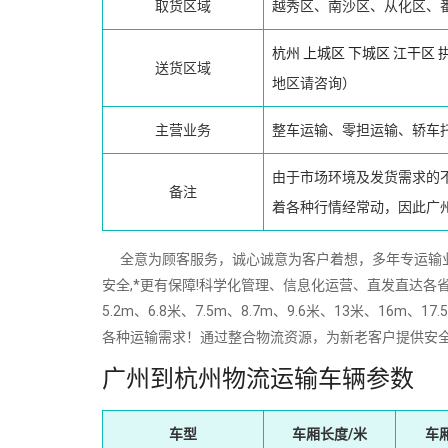
取货区域
越秀区、南沙区、从化区、
杭州
上城区
下城区
江干区
送货区域
地区请咨询）
主营业务
整车运输、零担运输、轿车
由于市场环境及发货需求的
备注
着各种行情经常动，因此广
全意为顾客服务，诚心诚意为客户着想，多年专运输业经验
安全,*更有保障!科学化管理、信息化运营、直发直达各省
5.2m、6.8米、7.5m、8.7m、9.6米、13米、
各种运输需求！通过整合物流资源，为新老客户提供安
广州到杭州物流运输车辆参数
车型
车厢长度/米
车