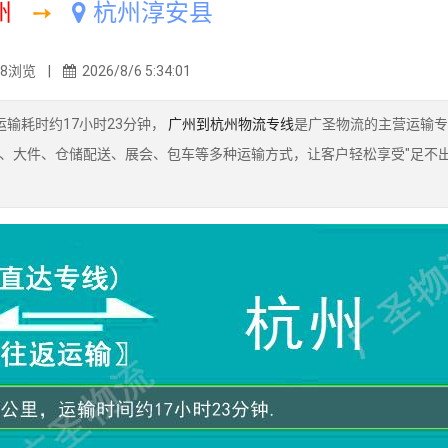
州
➙
杭州淳安县
28浏览 |
2026/8/6 5:34:01
输耗时约17小时23分钟，
广州到杭州物流专线
是广圣物流的主营运输专
、大件、仓储配送、展会、包车等多种运输方式，让客户轻松享受"足不