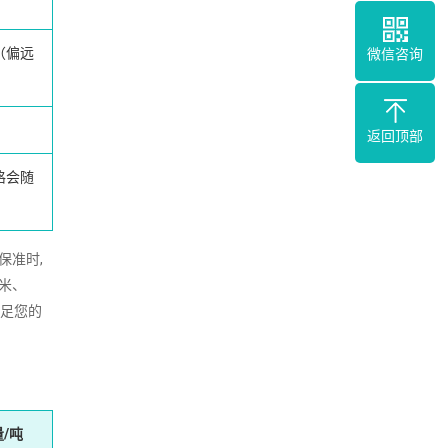
（偏远
微信咨询
返回顶部
格会随
保准时,
2米、
满足您的
/吨