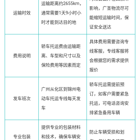
运输距离约2655km，
影响，广圣物流尽可
运输时效
通常需要1天9小时小
能缩短运输时间，保
时才能到达目的地
证安全送达
具体费用需要咨询专
轿车托运费由运输距
线客服，专线客服将
费用说明
离、车型和尺寸以及
会根据您的需求提供
保险费用等因素而定
报价
轿车托运需提前预
广州从化区到锦州电
订，如客户需要紧急
发车班次
动车托运专线每天发
托运，可电话咨询安
车
排紧急备用车辆
提供专业的包装材料
防止车辆受损和划
专业包装
和技术，确保车辆安