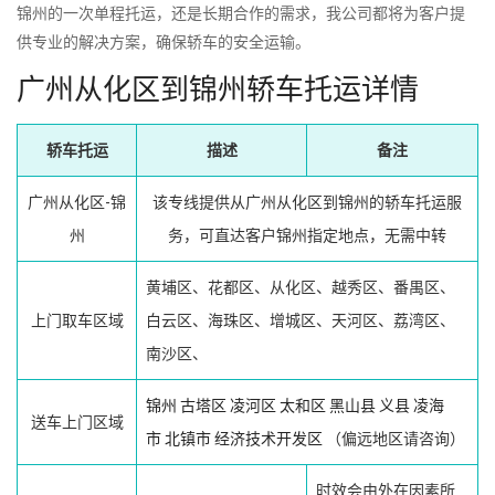
锦州的一次单程托运，还是长期合作的需求，我公司都将为客户提
供专业的解决方案，确保轿车的安全运输。
广州从化区到锦州轿车托运详情
轿车托运
描述
备注
广州从化区-锦
该专线提供从广州从化区到锦州的轿车托运服
州
务，可直达客户锦州指定地点，无需中转
黄埔区、花都区、从化区、越秀区、番禺区、
上门取车区域
白云区、海珠区、增城区、天河区、荔湾区、
南沙区、
锦州
古塔区
凌河区
太和区
黑山县
义县
凌海
送车上门区域
市
北镇市
经济技术开发区
（偏远地区请咨询）
时效会由外在因素所