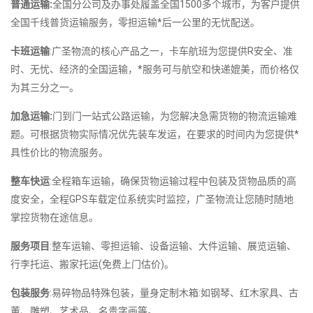
普通运输:
全国分公司及办事处履盖全国1500多个城市，为客户提供
全国千线普货运输服务，零担运输*后一公里的无忧配送。
卡班运输
:广圣物流的核心产品之一，卡车航班为您提供R安全、准
时、无忧、经济的全国运输，*服务可与航空和快递媲美，而价格仅
为其三分之一。
加急运输:
门到门一站式公路运输，为您解决急需货物的物流运输难
题。可根据货物实际情况优先装车发运，在要求的时间内为您提供*
具性价比的物流服务。
整车快运
:全程箱车运输，确保货物运输过程中包装及货物品质的高
度安全，全程GPS车载定位系统实时监控，广圣物流让您随时随地
掌控货物在途信息。
服务项目
:整车运输、零担运输、设备运输、大件运输、展览运输、
行李托运、搬家托运(免费上门估价)。
包装服务
:易碎物品特殊包装，量身定制木箱:如钢琴、红木家具、古
董、雕塑、艺术品、名贵字画等。