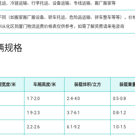
托运、冷链运输、行李托运、设备运输、专线运输、搬厂搬家等
不同（如搬家搬厂搬设备、轿车托运、危险品运输、拼车整车等等），价
州从化区到厦门物流运费价格表仅供参考，如需了解资费请来电咨询
辆规格
厢宽度/米
车厢高度/米
装载体积/立方
装载重量
1.7-2.0
2.4-4.0
0.5-0.8
1.9-2.3
3.7-6.1
0.8-1.2
2.2-2.6
6.1-9.2
1.0-1.5