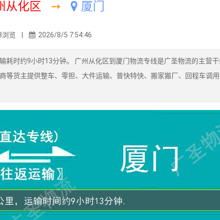
州从化区
➙
厦门
8浏览 |
2026/8/5 7:54:46
输耗时约9小时13分钟。 广州从化区到厦门物流专线是广圣物流的主营干
商等货主提供整车、零担、大件运输、普快特快、搬家搬厂、回程车调用