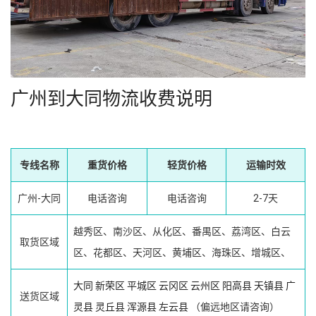
广州到大同物流收费说明
专线名称
重货价格
轻货价格
运输时效
广州-大同
电话咨询
电话咨询
2-7天
越秀区、南沙区、从化区、番禺区、荔湾区、白云
取货区域
区、花都区、天河区、黄埔区、海珠区、增城区、
大同
新荣区
平城区
云冈区
云州区
阳高县
天镇县
广
送货区域
灵县
灵丘县
浑源县
左云县
（偏远地区请咨询）