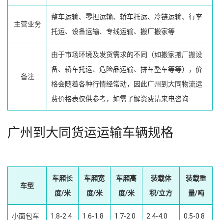
整车运输、零担运输、轿车托运、冷链运输、行李
主营业务
托运、设备运输、专线运输、搬厂搬家等
由于市场环境及发货需求的不同（如搬家搬厂搬设
备、轿车托运、危险品运输、拼车整车等等），价
备注
格会随着各种行情经常动，因此广州到大同物流运
费价格表仅供参考，如需了解资费请来电咨询
广州到大同货运运输车辆规格
车厢长
车厢宽
车厢高
装载体
装载重
车型
度/米
度/米
度/米
积/立方
量/吨
小面包车
1.8-2.4
1.6-1.8
1.7-2.0
2.4-4.0
0.5-0.8