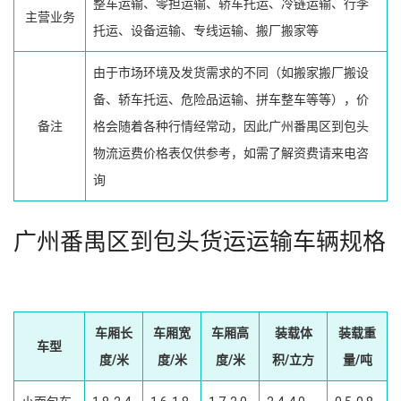
整车运输、零担运输、轿车托运、冷链运输、行李
主营业务
托运、设备运输、专线运输、搬厂搬家等
由于市场环境及发货需求的不同（如搬家搬厂搬设
备、轿车托运、危险品运输、拼车整车等等），价
备注
格会随着各种行情经常动，因此广州番禺区到包头
物流运费价格表仅供参考，如需了解资费请来电咨
询
广州番禺区到包头货运运输车辆规格
车厢长
车厢宽
车厢高
装载体
装载重
车型
度/米
度/米
度/米
积/立方
量/吨