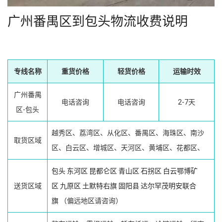
广州番禺区到包头物流收费说明
专线名称
重货价格
轻货价格
运输时效
广州番禺
电话咨询
电话咨询
2-7天
区-包头
越秀区、荔湾区、从化区、番禺区、海珠区、南沙
取货区域
区、白云区、增城区、天河区、黄埔区、花都区、
包头
东河区
昆都仑区
青山区
石拐区
白云鄂博矿
送货区域
区
九原区
土默特右旗
固阳县
达尔罕茂明安联合
旗
（偏远地区请咨询）