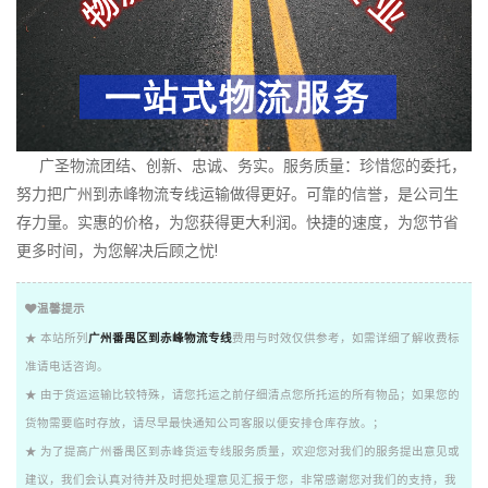
广圣物流团结、创新、忠诚、务实。服务质量：珍惜您的委托，
努力把广州到赤峰物流专线运输做得更好。可靠的信誉，是公司生
存力量。实惠的价格，为您获得更大利润。快捷的速度，为您节省
更多时间，为您解决后顾之忧!
温馨提示
★ 本站所列
广州番禺区到赤峰物流专线
费用与时效仅供参考，如需详细了解收费标
准请电话咨询。
★ 由于货运运输比较特殊，请您托运之前仔细清点您所托运的所有物品；如果您的
货物需要临时存放，请尽早最快通知公司客服以便安排仓库存放。；
★ 为了提高广州番禺区到赤峰货运专线服务质量，欢迎您对我们的服务提出意见或
建议，我们会认真对待并及时把处理意见汇报于您，非常感谢您对我们的支持，我