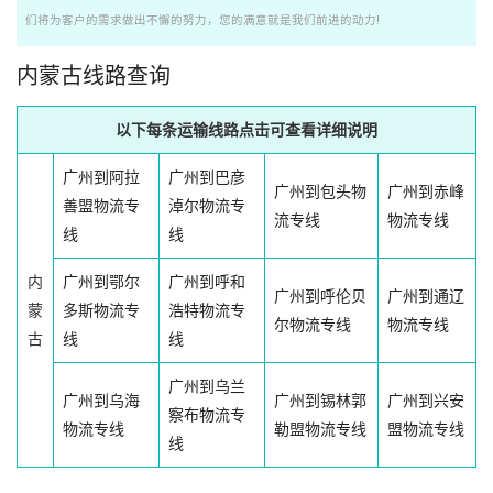
们将为客户的需求做出不懈的努力，您的满意就是我们前进的动力!
内蒙古线路查询
以下每条运输线路点击可查看详细说明
广州到阿拉
广州到巴彦
广州到包头物
广州到赤峰
善盟物流专
淖尔物流专
流专线
物流专线
线
线
内
广州到鄂尔
广州到呼和
广州到呼伦贝
广州到通辽
蒙
多斯物流专
浩特物流专
尔物流专线
物流专线
古
线
线
广州到乌兰
广州到乌海
广州到锡林郭
广州到兴安
察布物流专
物流专线
勒盟物流专线
盟物流专线
线