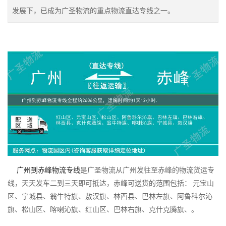
发展下，已成为广圣物流的重点物流直达专线之一。
广州到赤峰物流专线
是广圣物流从广州发往至赤峰的物流货运专
线，天天发车二到三天即可抵达，赤峰可送货的范围包括： 元宝山
区、宁城县、翁牛特旗、敖汉旗、林西县、巴林左旗、阿鲁科尔沁
旗、松山区、喀喇沁旗、红山区、巴林右旗、克什克腾旗、。