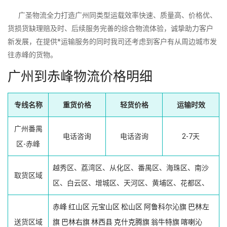
广圣物流全力打造广州同类型运载效率快速、质量高、价格优、
货损货缺理赔及时、后续服务完善的综合物流体验，诚挚助力客户
新发展，在提供*运输服务的同时我司还考虑到客户有从周边城市发
往赤峰的货物。
广州到赤峰物流价格明细
专线名称
重货价格
轻货价格
运输时效
广州番禺
电话咨询
电话咨询
2-7天
区-赤峰
越秀区、荔湾区、从化区、番禺区、海珠区、南沙
取货区域
区、白云区、增城区、天河区、黄埔区、花都区、
赤峰
红山区
元宝山区
松山区
阿鲁科尔沁旗
巴林左
送货区域
旗
巴林右旗
林西县
克什克腾旗
翁牛特旗
喀喇沁