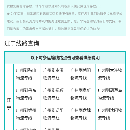
货物需要临时存放，请尽早最快通知公司客服以便安排仓库存放。；
★ 为了提高广州番禺区到锦州货运专线服务质量，欢迎您对我们的服务提出意见或
建议，我们会认真对待并及时把处理意见汇报于您，非常感谢您对我们的支持，我
们将为客户的需求做出不懈的努力，您的满意就是我们前进的动力!
辽宁线路查询
以下每条运输线路点击可查看详细说明
广州到鞍山
广州到本溪
广州到朝阳
广州到大连物
物流专线
物流专线
物流专线
流专线
广州到丹东
广州到抚顺
广州到阜新
广州到葫芦岛
物流专线
物流专线
物流专线
物流专线
辽
宁
广州到锦州
广州到辽阳
广州到盘锦
广州到沈阳物
物流专线
物流专线
物流专线
流专线