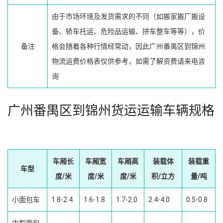
由于市场环境及发货需求的不同（如搬家搬厂搬设
备、轿车托运、危险品运输、拼车整车等等），价
备注
格会随着各种行情经常动，因此广州番禺区到锦州
物流运费价格表仅供参考，如需了解资费请来电咨
询
广州番禺区到锦州货运运输车辆规格
车厢长
车厢宽
车厢高
装载体
装载重
车型
度/米
度/米
度/米
积/立方
量/吨
小面包车
1.8-2.4
1.6-1.8
1.7-2.0
2.4-4.0
0.5-0.8