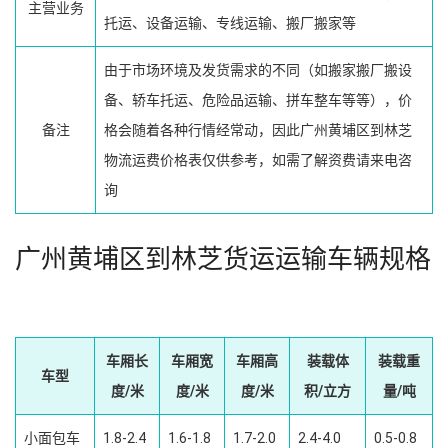
主营业务
托运、设备运输、专线运输、搬厂搬家等
由于市场环境及发货需求的不同（如搬家搬厂搬设
备、轿车托运、危险品运输、拼车整车等等），价
备注
格会随着各种行情经常动，因此广州黄埔区到林芝
物流运费价格表仅供参考，如需了解资费请来电咨
询
广州黄埔区到林芝货运运输车辆规格
车厢长
车厢宽
车厢高
装载体
装载重
车型
度/米
度/米
度/米
积/立方
量/吨
小面包车
1.8-2.4
1.6-1.8
1.7-2.0
2.4-4.0
0.5-0.8