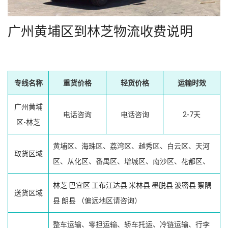
广州黄埔区到林芝物流收费说明
专线名称
重货价格
轻货价格
运输时效
广州黄埔
电话咨询
电话咨询
2-7天
区-林芝
黄埔区、海珠区、荔湾区、越秀区、白云区、天河
取货区域
区、从化区、番禺区、增城区、南沙区、花都区、
林芝
巴宜区
工布江达县
米林县
墨脱县
波密县
察隅
送货区域
县
朗县
（偏远地区请咨询）
整车运输、零担运输、轿车托运、冷链运输、行李