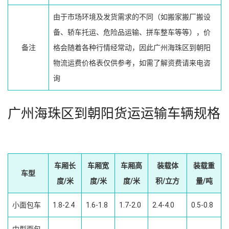
由于市场环境及发货需求的不同（如搬家搬厂搬设
备、轿车托运、危险品运输、拼车整车等等），价
备注
格会随着各种行情经常动，因此广州海珠区到朝阳
物流运费价格表仅供参考，如需了解资费请来电咨
询
广州海珠区到朝阳货运运输车辆规格
车厢长
车厢宽
车厢高
装载体
装载重
车型
度/米
度/米
度/米
积/立方
量/吨
小面包车
1.8-2.4
1.6-1.8
1.7-2.0
2.4-4.0
0.5-0.8