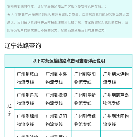
货物需要临时存放，请尽早最快通知公司客服以便安排仓库存放。；
★ 为了提高广州海珠区到朝阳货运专线服务质量，欢迎您对我们的服务提出意见或
建议，我们会认真对待并及时把处理意见汇报于您，非常感谢您对我们的支持，我
们将为客户的需求做出不懈的努力，您的满意就是我们前进的动力!
辽宁线路查询
以下每条运输线路点击可查看详细说明
广州到鞍山
广州到本溪
广州到朝阳
广州到大连物
物流专线
物流专线
物流专线
流专线
广州到丹东
广州到抚顺
广州到阜新
广州到葫芦岛
物流专线
物流专线
物流专线
物流专线
辽
宁
广州到锦州
广州到辽阳
广州到盘锦
广州到沈阳物
物流专线
物流专线
物流专线
流专线