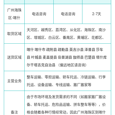
广州海珠
电话咨询
电话咨询
2-7天
区-喀什
天河区、越秀区、荔湾区、从化区、海珠区、南沙
取货区域
区、增城区、白云区、番禺区、黄埔区、花都区、
喀什
喀什市
疏附县
疏勒县
英吉沙县
泽普县
莎车
送货区域
县
叶城县
麦盖提县
岳普湖县
伽师县
巴楚县
塔什库
尔干塔吉克自治县
（偏远地区请咨询）
整车运输、零担运输、轿车托运、冷链运输、行李
主营业务
托运、设备运输、专线运输、搬厂搬家等
由于市场环境及发货需求的不同（如搬家搬厂搬设
备、轿车托运、危险品运输、拼车整车等等），价
备注
格会随着各种行情经常动，因此广州海珠区到喀什