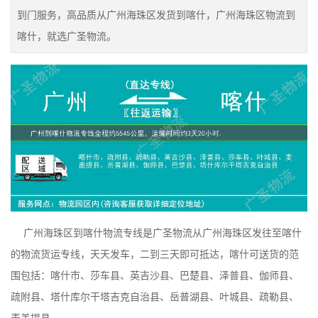
到门服务，高品质从广州海珠区发货到喀什，广州海珠区物流到
喀什，就选广圣物流。
广州海珠区到喀什物流专线是广圣物流从广州海珠区发往至喀什
的物流货运专线，天天发车，二到三天即可抵达，喀什可送货的范
围包括：喀什市、莎车县、英吉沙县、巴楚县、泽普县、伽师县、
疏附县、塔什库尔干塔吉克自治县、岳普湖县、叶城县、疏勒县、
麦盖提县、。