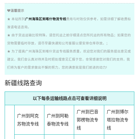
温馨提示
★ 本站所列
广州海珠区到喀什物流专线
费用与时效仅供参考，如需详细了解收费标
准请电话咨询。
★ 由于货运运输比较特殊，请您托运之前仔细清点您所托运的所有物品；如果您的
货物需要临时存放，请尽早最快通知公司客服以便安排仓库存放。；
★ 为了提高广州海珠区到喀什货运专线服务质量，欢迎您对我们的服务提出意见或
建议，我们会认真对待并及时把处理意见汇报于您，非常感谢您对我们的支持，我
们将为客户的需求做出不懈的努力，您的满意就是我们前进的动力!
新疆线路查询
以下每条运输线路点击可查看详细说明
广州到巴音
广州到博尔
广州到阿克
广州到阿勒
郭楞物流专
塔拉物流专
苏物流专线
泰物流专线
线
线