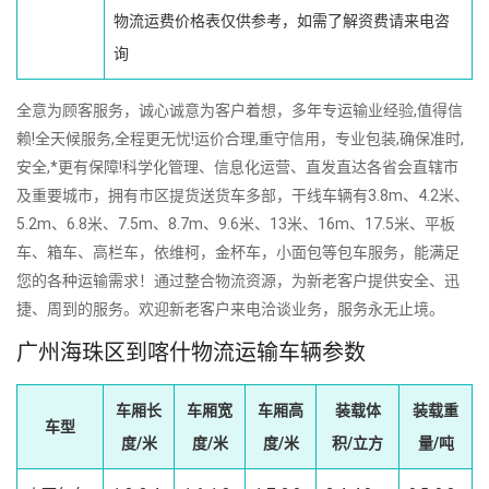
物流运费价格表仅供参考，如需了解资费请来电咨
询
全意为顾客服务，诚心诚意为客户着想，多年专运输业经验,值得信
赖!全天候服务,全程更无忧!运价合理,重守信用，专业包装,确保准时,
安全,*更有保障!科学化管理、信息化运营、直发直达各省会直辖市
及重要城市，拥有市区提货送货车多部，干线车辆有3.8m、4.2米、
5.2m、6.8米、7.5m、8.7m、9.6米、13米、16m、17.5米、平板
车、箱车、高栏车，依维柯，金杯车，小面包等包车服务，能满足
您的各种运输需求！通过整合物流资源，为新老客户提供安全、迅
捷、周到的服务。欢迎新老客户来电洽谈业务，服务永无止境。
广州海珠区到喀什物流运输车辆参数
车厢长
车厢宽
车厢高
装载体
装载重
车型
度/米
度/米
度/米
积/立方
量/吨