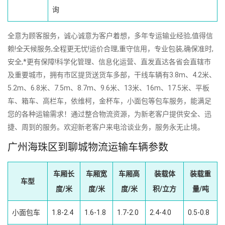
询
全意为顾客服务，诚心诚意为客户着想，多年专运输业经验,值得信
赖!全天候服务,全程更无忧!运价合理,重守信用，专业包装,确保准时,
安全,*更有保障!科学化管理、信息化运营、直发直达各省会直辖市
及重要城市，拥有市区提货送货车多部，干线车辆有3.8m、4.2米、
5.2m、6.8米、7.5m、8.7m、9.6米、13米、16m、17.5米、平板
车、箱车、高栏车，依维柯，金杯车，小面包等包车服务，能满足
您的各种运输需求！通过整合物流资源，为新老客户提供安全、迅
捷、周到的服务。欢迎新老客户来电洽谈业务，服务永无止境。
广州海珠区到聊城物流运输车辆参数
车厢长
车厢宽
车厢高
装载体
装载重
车型
度/米
度/米
度/米
积/立方
量/吨
小面包车
1.8-2.4
1.6-1.8
1.7-2.0
2.4-4.0
0.5-0.8