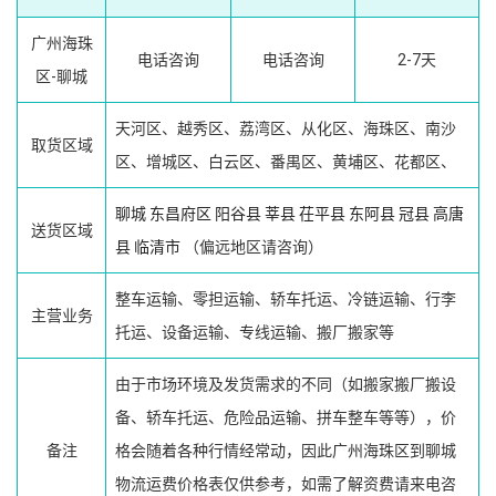
广州海珠
电话咨询
电话咨询
2-7天
区-聊城
天河区、越秀区、荔湾区、从化区、海珠区、南沙
取货区域
区、增城区、白云区、番禺区、黄埔区、花都区、
聊城
东昌府区
阳谷县
莘县
茌平县
东阿县
冠县
高唐
送货区域
县
临清市
（偏远地区请咨询）
整车运输、零担运输、轿车托运、冷链运输、行李
主营业务
托运、设备运输、专线运输、搬厂搬家等
由于市场环境及发货需求的不同（如搬家搬厂搬设
备、轿车托运、危险品运输、拼车整车等等），价
备注
格会随着各种行情经常动，因此广州海珠区到聊城
物流运费价格表仅供参考，如需了解资费请来电咨