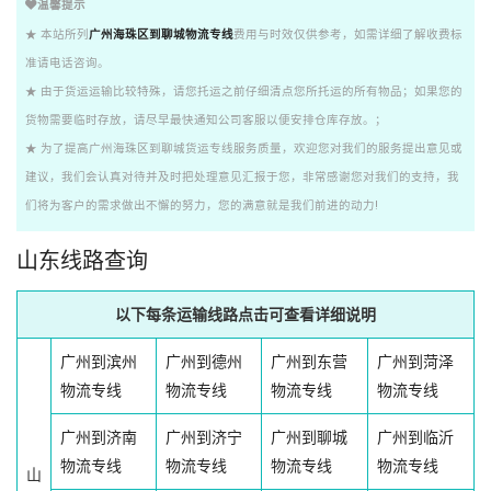
温馨提示
★ 本站所列
广州海珠区到聊城物流专线
费用与时效仅供参考，如需详细了解收费标
准请电话咨询。
★ 由于货运运输比较特殊，请您托运之前仔细清点您所托运的所有物品；如果您的
货物需要临时存放，请尽早最快通知公司客服以便安排仓库存放。；
★ 为了提高广州海珠区到聊城货运专线服务质量，欢迎您对我们的服务提出意见或
建议，我们会认真对待并及时把处理意见汇报于您，非常感谢您对我们的支持，我
们将为客户的需求做出不懈的努力，您的满意就是我们前进的动力!
山东线路查询
以下每条运输线路点击可查看详细说明
广州到滨州
广州到德州
广州到东营
广州到菏泽
物流专线
物流专线
物流专线
物流专线
广州到济南
广州到济宁
广州到聊城
广州到临沂
物流专线
物流专线
物流专线
物流专线
山