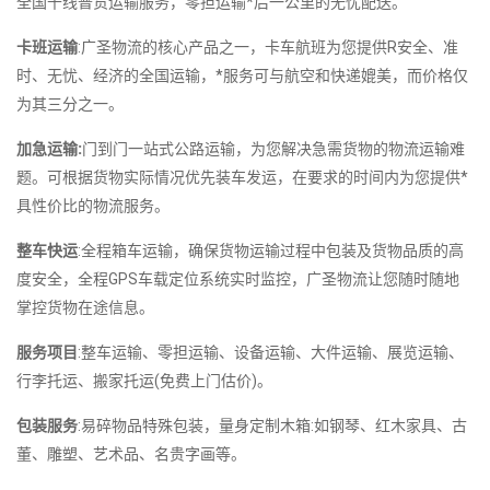
全国千线普货运输服务，零担运输*后一公里的无忧配送。
卡班运输
:广圣物流的核心产品之一，卡车航班为您提供R安全、准
时、无忧、经济的全国运输，*服务可与航空和快递媲美，而价格仅
为其三分之一。
加急运输:
门到门一站式公路运输，为您解决急需货物的物流运输难
题。可根据货物实际情况优先装车发运，在要求的时间内为您提供*
具性价比的物流服务。
整车快运
:全程箱车运输，确保货物运输过程中包装及货物品质的高
度安全，全程GPS车载定位系统实时监控，广圣物流让您随时随地
掌控货物在途信息。
服务项目
:整车运输、零担运输、设备运输、大件运输、展览运输、
行李托运、搬家托运(免费上门估价)。
包装服务
:易碎物品特殊包装，量身定制木箱:如钢琴、红木家具、古
董、雕塑、艺术品、名贵字画等。