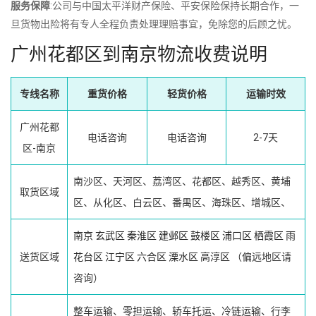
服务保障
:公司与中国太平洋财产保险、平安保险保持长期合作，一
旦货物出险将有专人全程负责处理理赔事宜，免除您的后顾之忧。
广州花都区到南京物流收费说明
专线名称
重货价格
轻货价格
运输时效
广州花都
电话咨询
电话咨询
2-7天
区-南京
南沙区、天河区、荔湾区、花都区、越秀区、黄埔
取货区域
区、从化区、白云区、番禺区、海珠区、增城区、
南京
玄武区
秦淮区
建邺区
鼓楼区
浦口区
栖霞区
雨
送货区域
花台区
江宁区
六合区
溧水区
高淳区
（偏远地区请
咨询）
整车运输、零担运输、轿车托运、冷链运输、行李