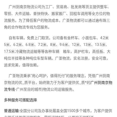
广州到南京物流公司为工厂、贸易商、批发商等货主提供整车、
零担、大件运输、普快特快、搬家搬厂、回程车调用等全方位的物
流服务。为了降低客户的物流成本，广圣物流都可以通过遍布珠三
角的合作物流专线为您服务。
自有车辆，免费上门取货。公司备有金杯车、小面包车、4.2米
5米、6.2米、6.8米、7.2米、8米、9.6米、12米、13米、13.5米、
17.5米.冷藏物流运输等等各种车辆 箱车，高护栏车，高低板、大
吨位半挂等各种吨位车型车辆。广圣物流，实名注册，安全可靠，
追求完美，值得信赖。
广圣物流秉承"用心呵护，值得托付"的服务理念，凭借广州到南
京物流的优_质平台，始终致力于为客户提供优_质*的
广州到南京物
流专线
-广州至目的城市}物流公司运输服务。
多种服务可搭配选择
普通运输:
全国分公司及办事处履盖全国1500多个城市，为客户提供