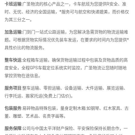
卡班运输
:广圣物流的核心产品之一，卡车航班为您提供R安全、准
时、无忧、经济的全国运输，*服务可与航空和快递媲美，而价格仅
为其三分之一。
加急运输:
门到门一站式公路运输，为您解决急需货物的物流运输难
题。可根据货物实际情况优先装车发运，在要求的时间内为您提供*
具性价比的物流服务。
整车快运
:全程箱车运输，确保货物运输过程中包装及货物品质的高
度安全，全程GPS车载定位系统实时监控，广圣物流让您随时随地
掌控货物在途信息。
服务项目
:整车运输、零担运输、设备运输、大件运输、展览运输、
行李托运、搬家托运(免费上门估价)。
包装服务
:易碎物品特殊包装，量身定制木箱:如钢琴、红木家具、古
董、雕塑、艺术品、名贵字画等。
服务保障
:公司与中国太平洋财产保险、平安保险保持长期合作，一