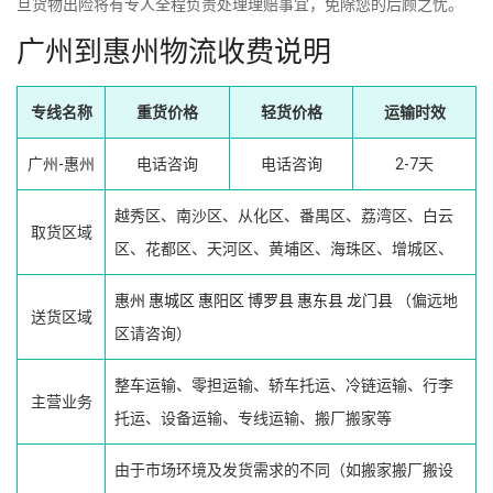
旦货物出险将有专人全程负责处理理赔事宜，免除您的后顾之忧。
广州到惠州物流收费说明
专线名称
重货价格
轻货价格
运输时效
广州-惠州
电话咨询
电话咨询
2-7天
越秀区、南沙区、从化区、番禺区、荔湾区、白云
取货区域
区、花都区、天河区、黄埔区、海珠区、增城区、
惠州
惠城区
惠阳区
博罗县
惠东县
龙门县
（偏远地
送货区域
区请咨询）
整车运输、零担运输、轿车托运、冷链运输、行李
主营业务
托运、设备运输、专线运输、搬厂搬家等
由于市场环境及发货需求的不同（如搬家搬厂搬设