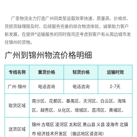
广圣物流全力打造广州同类型运载效率快速、质量高、价格优、
货损货缺理赔及时、后续服务完善的综合物流体验，诚挚助力客户
新发展，在提供*运输服务的同时我司还考虑到客户有从周边城市发
往锦州的货物。
广州到锦州物流价格明细
专线名称
重货价格
轻货价格
运输时效
广州-锦州
电话咨询
电话咨询
2-7天
南沙区、花都区、番禺区、天河区、白云区、海珠
取货区域
区、越秀区、从化区、增城区、荔湾区、黄埔区、
锦州
古塔区
凌河区
太和区
黑山县
义县
凌海市
北镇
送货区域
市
经济技术开发区
（偏远地区请咨询）