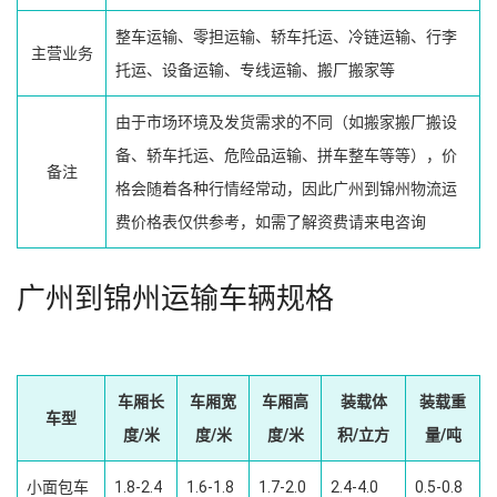
整车运输、零担运输、轿车托运、冷链运输、行李
主营业务
托运、设备运输、专线运输、搬厂搬家等
由于市场环境及发货需求的不同（如搬家搬厂搬设
备、轿车托运、危险品运输、拼车整车等等），价
备注
格会随着各种行情经常动，因此广州到锦州物流运
费价格表仅供参考，如需了解资费请来电咨询
广州到锦州运输车辆规格
车厢长
车厢宽
车厢高
装载体
装载重
车型
度/米
度/米
度/米
积/立方
量/吨
小面包车
1.8-2.4
1.6-1.8
1.7-2.0
2.4-4.0
0.5-0.8