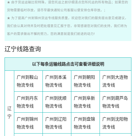
★ 由于货运运输比较特殊，请您托运之前仔细清点您所托运的所有物品；如果您的
货物需要临时存放，请尽早最快通知公司客服以便安排仓库存放。；
★ 为了提高广州到锦州货运专线服务质量，欢迎您对我们的服务提出意见或建议，
我们会认真对待并及时把处理意见汇报于您，非常感谢您对我们的支持，我们将为
客户的需求做出不懈的努力，您的满意就是我们前进的动力!
辽宁线路查询
以下每条运输线路点击可查看详细说明
广州到鞍山
广州到本溪
广州到朝阳
广州到大连物
物流专线
物流专线
物流专线
流专线
广州到丹东
广州到抚顺
广州到阜新
广州到葫芦岛
物流专线
物流专线
物流专线
物流专线
辽
宁
广州到锦州
广州到辽阳
广州到盘锦
广州到沈阳物
物流专线
物流专线
物流专线
流专线