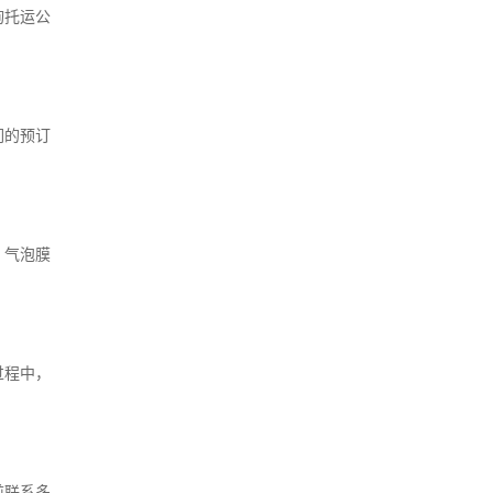
询托运公
们的预订
、气泡膜
过程中，
前联系多