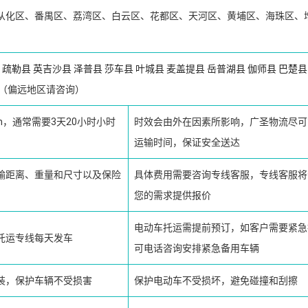
从化区、番禺区、荔湾区、白云区、花都区、天河区、黄埔区、海珠区、
疏勒县
英吉沙县
泽普县
莎车县
叶城县
麦盖提县
岳普湖县
伽师县
巴楚县
（偏远地区请咨询）
km，通常需要3天20小时小时
时效会由外在因素所影响，广圣物流尽可
运输时间，保证安全送达
输距离、重量和尺寸以及保险
具体费用需要咨询专线客服，专线客服将
您的需求提供报价
电动车托运需提前预订，如客户需要紧急
托运专线每天发车
可电话咨询安排紧急备用车辆
装，保护车辆不受损害
保护电动车不受损坏，避免碰撞和刮擦