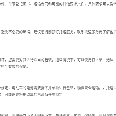
份件、车辆登记证书、运输合同和可能的其他要求文件，具体要求可以咨
并避免不必要的延误，建议您提前预订托运服务，联系托运服务商了解他
损坏，您需要对其进行适当的包装，通常情况下，可以使用打木架、泡沫
件得到有效的保护。
全规定，电动车的电池需要拆下并单独进行包装，确保安全运输。，托运
求，可能需要将电动车的电源断开或锁定。
商而异，费用通常由多个因素决定，包括距离、车型、保险等，建议您提