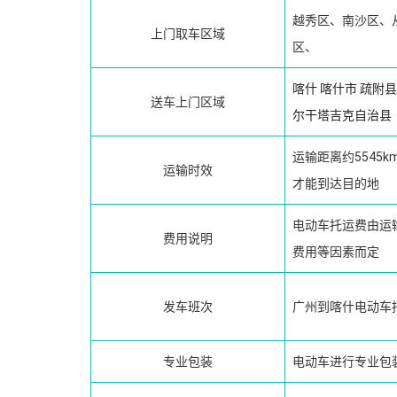
越秀区、南沙区、
上门取车区域
区、
喀什
喀什市
疏附县
送车上门区域
尔干塔吉克自治县
运输距离约5545
运输时效
才能到达目的地
电动车托运费由运
费用说明
费用等因素而定
发车班次
广州到喀什电动车
专业包装
电动车进行专业包