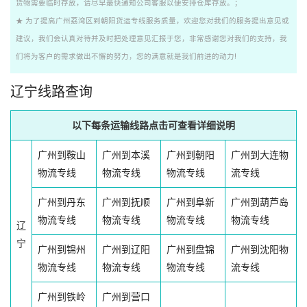
货物需要临时存放，请尽早最快通知公司客服以便安排仓库存放。；
★ 为了提高广州荔湾区到朝阳货运专线服务质量，欢迎您对我们的服务提出意见或
建议，我们会认真对待并及时把处理意见汇报于您，非常感谢您对我们的支持，我
们将为客户的需求做出不懈的努力，您的满意就是我们前进的动力!
辽宁线路查询
以下每条运输线路点击可查看详细说明
广州到鞍山
广州到本溪
广州到朝阳
广州到大连物
物流专线
物流专线
物流专线
流专线
广州到丹东
广州到抚顺
广州到阜新
广州到葫芦岛
物流专线
物流专线
物流专线
物流专线
辽
宁
广州到锦州
广州到辽阳
广州到盘锦
广州到沈阳物
物流专线
物流专线
物流专线
流专线
广州到铁岭
广州到营口