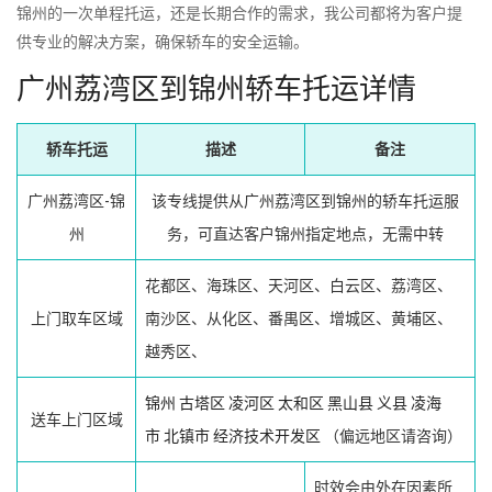
锦州的一次单程托运，还是长期合作的需求，我公司都将为客户提
供专业的解决方案，确保轿车的安全运输。
广州荔湾区到锦州轿车托运详情
轿车托运
描述
备注
广州荔湾区-锦
该专线提供从广州荔湾区到锦州的轿车托运服
州
务，可直达客户锦州指定地点，无需中转
花都区、海珠区、天河区、白云区、荔湾区、
上门取车区域
南沙区、从化区、番禺区、增城区、黄埔区、
越秀区、
锦州
古塔区
凌河区
太和区
黑山县
义县
凌海
送车上门区域
市
北镇市
经济技术开发区
（偏远地区请咨询）
时效会由外在因素所