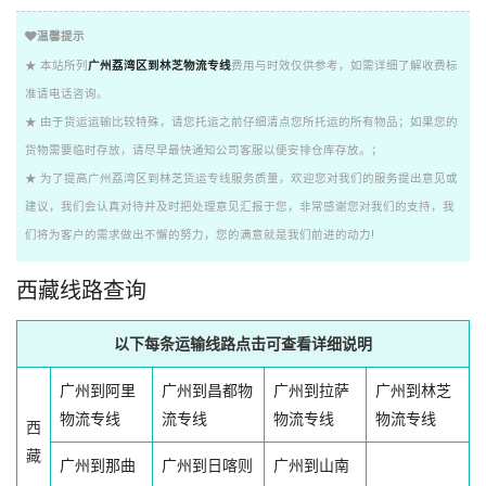
温馨提示
★ 本站所列
广州荔湾区到林芝物流专线
费用与时效仅供参考，如需详细了解收费标
准请电话咨询。
★ 由于货运运输比较特殊，请您托运之前仔细清点您所托运的所有物品；如果您的
货物需要临时存放，请尽早最快通知公司客服以便安排仓库存放。；
★ 为了提高广州荔湾区到林芝货运专线服务质量，欢迎您对我们的服务提出意见或
建议，我们会认真对待并及时把处理意见汇报于您，非常感谢您对我们的支持，我
们将为客户的需求做出不懈的努力，您的满意就是我们前进的动力!
西藏线路查询
以下每条运输线路点击可查看详细说明
广州到阿里
广州到昌都物
广州到拉萨
广州到林芝
物流专线
流专线
物流专线
物流专线
西
藏
广州到那曲
广州到日喀则
广州到山南