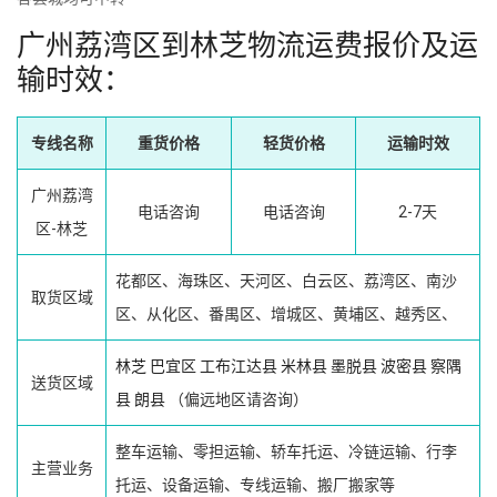
广州荔湾区到林芝物流运费报价及运
输时效：
专线名称
重货价格
轻货价格
运输时效
广州荔湾
电话咨询
电话咨询
2-7天
区-林芝
花都区、海珠区、天河区、白云区、荔湾区、南沙
取货区域
区、从化区、番禺区、增城区、黄埔区、越秀区、
林芝
巴宜区
工布江达县
米林县
墨脱县
波密县
察隅
送货区域
县
朗县
（偏远地区请咨询）
整车运输、零担运输、轿车托运、冷链运输、行李
主营业务
托运、设备运输、专线运输、搬厂搬家等