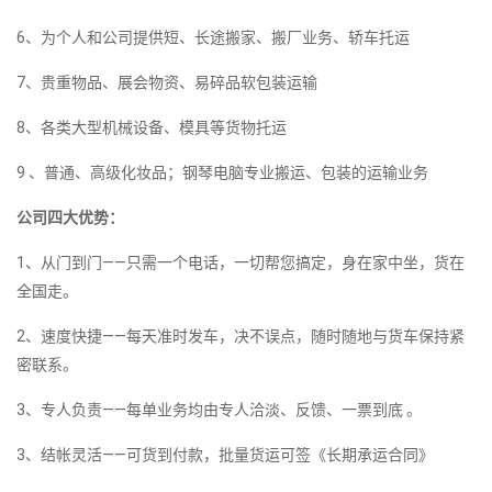
6、为个人和公司提供短、长途搬家、搬厂业务、轿车托运
7、贵重物品、展会物资、易碎品软包装运输
8、各类大型机械设备、模具等货物托运
9 、普通、高级化妆品；钢琴电脑专业搬运、包装的运输业务
公司四大优势：
1、从门到门——只需一个电话，一切帮您搞定，身在家中坐，货在
全国走。
2、速度快捷——每天准时发车，决不误点，随时随地与货车保持紧
密联系。
3、专人负责——每单业务均由专人洽淡、反馈、一票到底 。
3、结帐灵活——可货到付款，批量货运可签《长期承运合同》