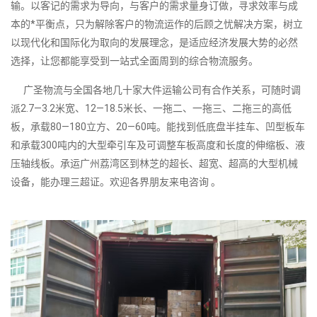
输。以客记的需求为导向，与客户的需求量身订做，寻求效率与成
本的*平衡点，只为解除客户的物流运作的后顾之忧解决方案，树立
以现代化和国际化为取向的发展理念，是适应经济发展大势的必然
选择，让您都能享受到一站式全面周到的综合物流服务。
广圣物流与全国各地几十家大件运输公司有合作关系，可随时调
派2.7—3.2米宽、12—18.5米长、一拖二、一拖三、二拖三的高低
板，承载80—180立方、20—60吨。能找到低底盘半挂车、凹型板车
和承载300吨内的大型牵引车及可调整车板高度和长度的伸缩板、液
压轴线板。承运广州荔湾区到林芝的超长、超宽、超高的大型机械
设备，能办理三超证。欢迎各界朋友来电咨询 。