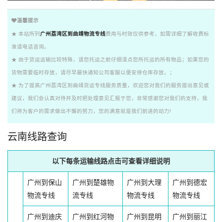
温馨提示
★ 本站所列
广州荔湾区到曲靖物流专线
费用与时效仅供参考，如需详细了解收费标
准请电话咨询。
★ 由于货运运输比较特殊，请您托运之前仔细清点您所托运的所有物品；如果您的
货物需要临时存放，请尽早最快通知公司客服以便安排仓库存放。；
★ 为了提高广州荔湾区到曲靖货运专线服务质量，欢迎您对我们的服务提出意见或
建议，我们会认真对待并及时把处理意见汇报于您，非常感谢您对我们的支持，我
们将为客户的需求做出不懈的努力，您的满意就是我们前进的动力!
云南线路查询
以下每条运输线路点击可查看详细说明
广州到保山
广州到楚雄物
广州到大理
广州到德宏
物流专线
流专线
物流专线
物流专线
广州到迪庆
广州到红河物
广州到昆明
广州到丽江