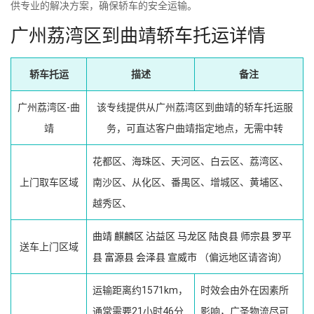
供专业的解决方案，确保轿车的安全运输。
广州荔湾区到曲靖轿车托运详情
轿车托运
描述
备注
广州荔湾区-曲
该专线提供从广州荔湾区到曲靖的轿车托运服
靖
务，可直达客户曲靖指定地点，无需中转
花都区、海珠区、天河区、白云区、荔湾区、
上门取车区域
南沙区、从化区、番禺区、增城区、黄埔区、
越秀区、
曲靖
麒麟区
沾益区
马龙区
陆良县
师宗县
罗平
送车上门区域
县
富源县
会泽县
宣威市
（偏远地区请咨询）
运输距离约1571km，
时效会由外在因素所
通常需要21小时46分
影响，广圣物流尽可