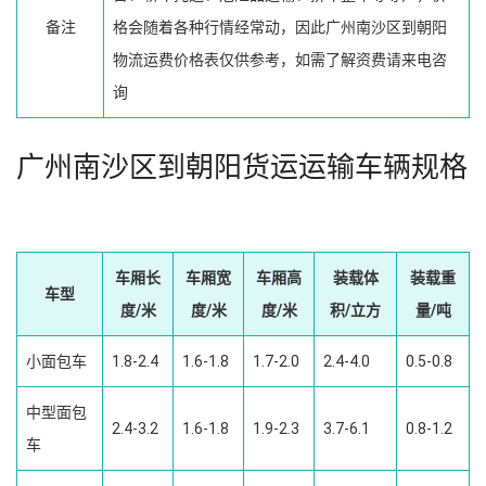
备注
格会随着各种行情经常动，因此广州南沙区到朝阳
物流运费价格表仅供参考，如需了解资费请来电咨
询
广州南沙区到朝阳货运运输车辆规格
车厢长
车厢宽
车厢高
装载体
装载重
车型
度/米
度/米
度/米
积/立方
量/吨
小面包车
1.8-2.4
1.6-1.8
1.7-2.0
2.4-4.0
0.5-0.8
中型面包
2.4-3.2
1.6-1.8
1.9-2.3
3.7-6.1
0.8-1.2
车