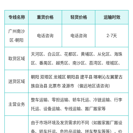
专线名称
重货价格
轻货价格
运输时效
广州南沙
电话咨询
电话咨询
2-7天
区-朝阳
天河区、白云区、花都区、黄埔区、从化区、海珠
取货区域
区、番禺区、越秀区、南沙区、荔湾区、增城区、
朝阳
双塔区
龙城区
朝阳县
建平县
喀喇沁左翼蒙古
送货区域
族自治县
北票市
凌源市
（偏远地区请咨询）
整车运输、零担运输、轿车托运、冷链运输、行李
主营业务
托运、设备运输、专线运输、搬厂搬家等
由于市场环境及发货需求的不同（如搬家搬厂搬设
备、轿车托运、危险品运输、拼车整车等等），价