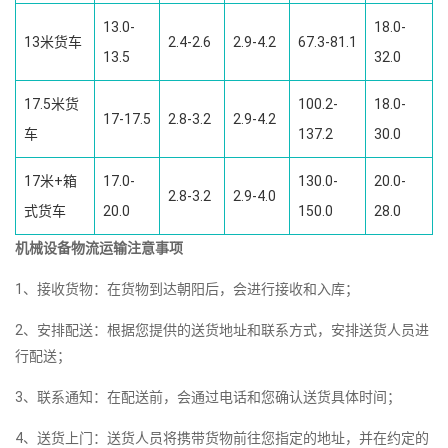
13.0-
18.0-
13米货车
2.4-2.6
2.9-4.2
67.3-81.1
13.5
32.0
17.5米货
100.2-
18.0-
17-17.5
2.8-3.2
2.9-4.2
车
137.2
30.0
17米+箱
17.0-
130.0-
20.0-
2.8-3.2
2.9-4.0
式货车
20.0
150.0
28.0
机械设备物流运输注意事项
1、接收货物：在货物到达朝阳后，会进行接收和入库；
2、安排配送：根据您提供的送货地址和联系方式，安排送货人员进
行配送；
3、联系通知：在配送前，会通过电话和您确认送货具体时间；
4、送货上门：送货人员将携带货物前往您指定的地址，并在约定的