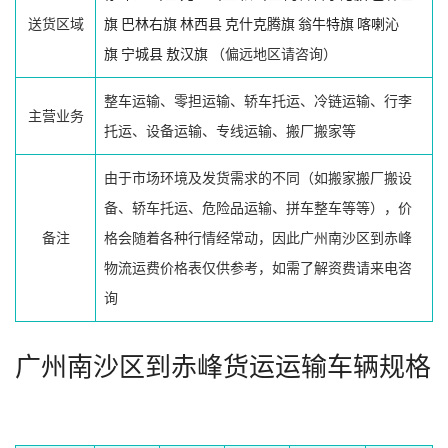
送货区域
旗
巴林右旗
林西县
克什克腾旗
翁牛特旗
喀喇沁
旗
宁城县
敖汉旗
（偏远地区请咨询）
整车运输、零担运输、轿车托运、冷链运输、行李
主营业务
托运、设备运输、专线运输、搬厂搬家等
由于市场环境及发货需求的不同（如搬家搬厂搬设
备、轿车托运、危险品运输、拼车整车等等），价
备注
格会随着各种行情经常动，因此广州南沙区到赤峰
物流运费价格表仅供参考，如需了解资费请来电咨
询
广州南沙区到赤峰货运运输车辆规格