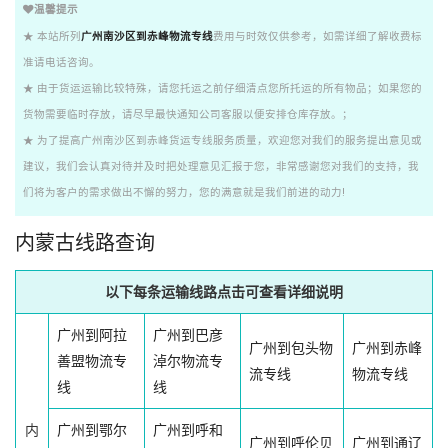
温馨提示
★ 本站所列
广州南沙区到赤峰物流专线
费用与时效仅供参考，如需详细了解收费标
准请电话咨询。
★ 由于货运运输比较特殊，请您托运之前仔细清点您所托运的所有物品；如果您的
货物需要临时存放，请尽早最快通知公司客服以便安排仓库存放。；
★ 为了提高广州南沙区到赤峰货运专线服务质量，欢迎您对我们的服务提出意见或
建议，我们会认真对待并及时把处理意见汇报于您，非常感谢您对我们的支持，我
们将为客户的需求做出不懈的努力，您的满意就是我们前进的动力!
内蒙古线路查询
以下每条运输线路点击可查看详细说明
广州到阿拉
广州到巴彦
广州到包头物
广州到赤峰
善盟物流专
淖尔物流专
流专线
物流专线
线
线
内
广州到鄂尔
广州到呼和
广州到呼伦贝
广州到通辽