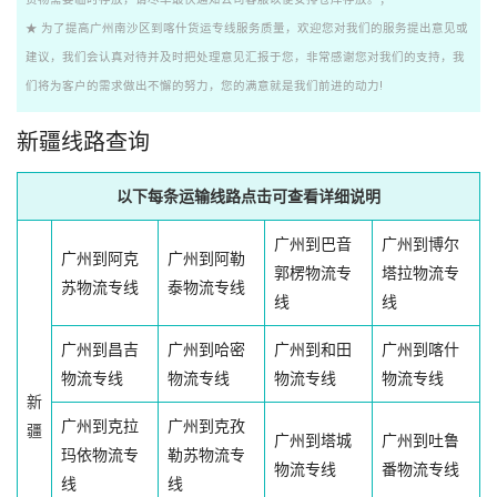
★ 为了提高广州南沙区到喀什货运专线服务质量，欢迎您对我们的服务提出意见或
建议，我们会认真对待并及时把处理意见汇报于您，非常感谢您对我们的支持，我
们将为客户的需求做出不懈的努力，您的满意就是我们前进的动力!
新疆线路查询
以下每条运输线路点击可查看详细说明
广州到巴音
广州到博尔
广州到阿克
广州到阿勒
郭楞物流专
塔拉物流专
苏物流专线
泰物流专线
线
线
广州到昌吉
广州到哈密
广州到和田
广州到喀什
物流专线
物流专线
物流专线
物流专线
新
广州到克拉
广州到克孜
疆
广州到塔城
广州到吐鲁
玛依物流专
勒苏物流专
物流专线
番物流专线
线
线