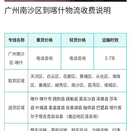
广州南沙区到喀什物流收费说明
专线名称
重货价格
轻货价格
运输时效
广州南沙
电话咨询
电话咨询
2-7天
区-喀什
天河区、白云区、花都区、黄埔区、从化区、海珠
取货区域
区、番禺区、越秀区、南沙区、荔湾区、增城区、
喀什
喀什市
疏附县
疏勒县
英吉沙县
泽普县
莎车
送货区域
县
叶城县
麦盖提县
岳普湖县
伽师县
巴楚县
塔什库
尔干塔吉克自治县
（偏远地区请咨询）
整车运输、零担运输、轿车托运、冷链运输、行李