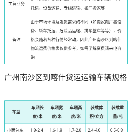
主营业务
托运、设备运输、专线运输、搬厂搬家等
由于市场环境及发货需求的不同（如搬家搬厂搬设
备、轿车托运、危险品运输、拼车整车等等），价
备注
格会随着各种行情经常动，因此广州南沙区到喀什
物流运费价格表仅供参考，如需了解资费请来电咨
询
广州南沙区到喀什货运运输车辆规格
车厢长
车厢宽
车厢高
装载体
装载重
车型
度/米
度/米
度/米
积/立方
量/吨
小面包车
1.8-2.4
1.6-1.8
1.7-2.0
2.4-4.0
0.5-0.8