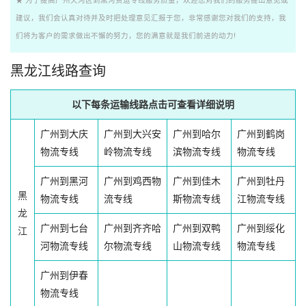
★ 为了提高广州天河区到黑河货运专线服务质量，欢迎您对我们的服务提出意见或
建议，我们会认真对待并及时把处理意见汇报于您，非常感谢您对我们的支持，我
们将为客户的需求做出不懈的努力，您的满意就是我们前进的动力!
黑龙江线路查询
以下每条运输线路点击可查看详细说明
广州到大庆
广州到大兴安
广州到哈尔
广州到鹤岗
物流专线
岭物流专线
滨物流专线
物流专线
广州到黑河
广州到鸡西物
广州到佳木
广州到牡丹
黑
物流专线
流专线
斯物流专线
江物流专线
龙
广州到七台
广州到齐齐哈
广州到双鸭
广州到绥化
江
河物流专线
尔物流专线
山物流专线
物流专线
广州到伊春
物流专线