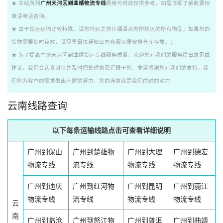
★ 本站所列
广州天河区到曲靖物流专线
费用与时效仅供参考，如需详细了解收费标
准请电话咨询。
★ 由于货运运输比较特殊，请您托运之前仔细清点您所托运的所有物品；如果您的
货物需要临时存放，请尽早最快通知公司客服以便安排仓库存放。；
★ 为了提高广州天河区到曲靖货运专线服务质量，欢迎您对我们的服务提出意见或
建议，我们会认真对待并及时把处理意见汇报于您，非常感谢您对我们的支持，我
们将为客户的需求做出不懈的努力，您的满意就是我们前进的动力!
云南线路查询
以下每条运输线路点击可查看详细说明
广州到保山
广州到楚雄物
广州到大理
广州到德宏
物流专线
流专线
物流专线
物流专线
广州到迪庆
广州到红河物
广州到昆明
广州到丽江
物流专线
流专线
物流专线
物流专线
云
南
广州到临沧
广州到怒江物
广州到普洱
广州到曲靖