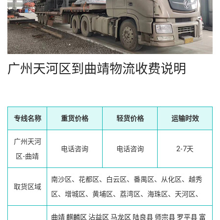
广州天河区到曲靖物流收费说明
专线名称
重货价格
轻货价格
运输时效
广州天河
电话咨询
电话咨询
2-7天
区-曲靖
南沙区、花都区、白云区、番禺区、从化区、越秀
取货区域
区、增城区、黄埔区、荔湾区、海珠区、天河区、
曲靖
麒麟区
沾益区
马龙区
陆良县
师宗县
罗平县
富