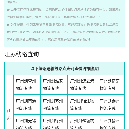
话咨询。
★ 由于货运运输比较特殊，请您托运之前仔细清点您所托运的所有物品；如果您的
货物需要临时存放，请尽早最快通知公司客服以便安排仓库存放。；
★ 为了提高广州到无锡货运专线服务质量，欢迎您对我们的服务提出意见或建议，
我们会认真对待并及时把处理意见汇报于您，非常感谢您对我们的支持，我们将为
客户的需求做出不懈的努力，您的满意就是我们前进的动力!
江苏线路查询
以下每条运输线路点击可查看详细说明
广州到常州
广州到淮安
广州到连云港
广州到南京
物流专线
物流专线
物流专线
物流专线
广州到南通
广州到苏州
广州到宿迁物
广州到泰州
物流专线
物流专线
流专线
物流专线
江
苏
广州到无锡
广州到徐州
广州到盐城物
广州到扬州
物流专线
物流专线
流专线
物流专线