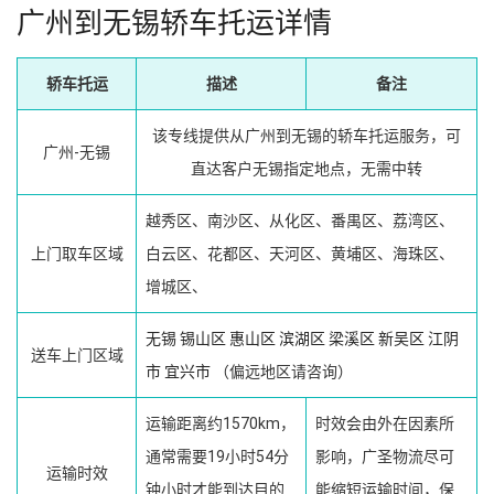
广州到无锡轿车托运详情
轿车托运
描述
备注
该专线提供从广州到无锡的轿车托运服务，可
广州-无锡
直达客户无锡指定地点，无需中转
越秀区、南沙区、从化区、番禺区、荔湾区、
上门取车区域
白云区、花都区、天河区、黄埔区、海珠区、
增城区、
无锡
锡山区
惠山区
滨湖区
梁溪区
新吴区
江阴
送车上门区域
市
宜兴市
（偏远地区请咨询）
运输距离约1570km，
时效会由外在因素所
通常需要19小时54分
影响，广圣物流尽可
运输时效
钟小时才能到达目的
能缩短运输时间，保