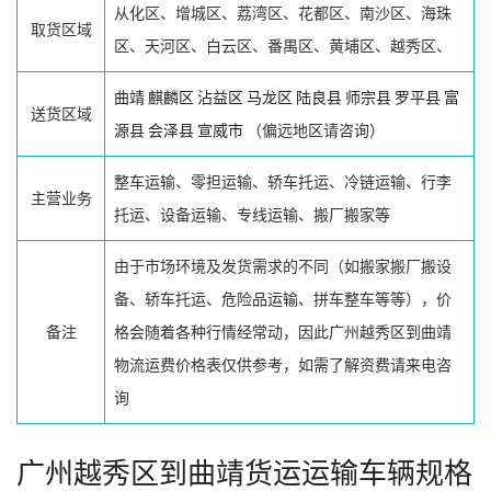
从化区、增城区、荔湾区、花都区、南沙区、海珠
取货区域
区、天河区、白云区、番禺区、黄埔区、越秀区、
曲靖
麒麟区
沾益区
马龙区
陆良县
师宗县
罗平县
富
送货区域
源县
会泽县
宣威市
（偏远地区请咨询）
整车运输、零担运输、轿车托运、冷链运输、行李
主营业务
托运、设备运输、专线运输、搬厂搬家等
由于市场环境及发货需求的不同（如搬家搬厂搬设
备、轿车托运、危险品运输、拼车整车等等），价
备注
格会随着各种行情经常动，因此广州越秀区到曲靖
物流运费价格表仅供参考，如需了解资费请来电咨
询
广州越秀区到曲靖货运运输车辆规格