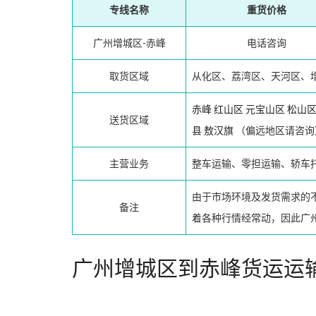
专线名称
重货价格
广州增城区-赤峰
电话咨询
取货区域
从化区、荔湾区、天河区、
赤峰
红山区
元宝山区
松山
送货区域
县
敖汉旗
（偏远地区请咨询
主营业务
整车运输、零担运输、轿车
由于市场环境及发货需求的
备注
着各种行情经常动，因此广
广州增城区到赤峰货运运