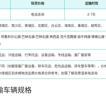
轻货价格
运输时效
电话咨询
2-7天
增城区、南沙区、黄埔区、花都区、白云区、海珠区、番禺区、越秀区、
区
阿鲁科尔沁旗
巴林左旗
巴林右旗
林西县
克什克腾旗
翁牛特旗
喀喇沁旗
）
托运、冷链运输、行李托运、设备运输、专线运输、搬厂搬家等
不同（如搬家搬厂搬设备、轿车托运、危险品运输、拼车整车等等），价
州增城区到赤峰物流运费价格表仅供参考，如需了解资费请来电咨询
输车辆规格