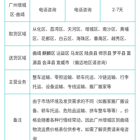
广州增城
电话咨询
电话咨询
2-7天
区-曲靖
从化区、荔湾区、天河区、增城区、南沙区、黄埔
取货区域
区、花都区、白云区、海珠区、番禺区、越秀区、
曲靖
麒麟区
沾益区
马龙区
陆良县
师宗县
罗平县
富
送货区域
源县
会泽县
宣威市
（偏远地区请咨询）
整车运输、零担运输、轿车托运、冷链运输、行李
主营业务
托运、设备运输、专线运输、搬厂搬家等
由于市场环境及发货需求的不同（如搬家搬厂搬设
备、轿车托运、危险品运输、拼车整车等等），价
备注
格会随着各种行情经常动，因此广州增城区到曲靖
物流运费价格表仅供参考，如需了解资费请来电咨
询