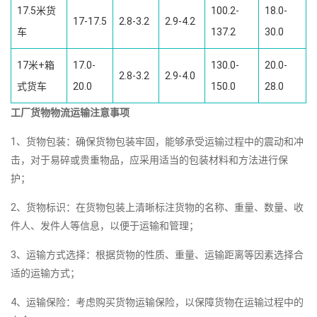
17.5米货
100.2-
18.0-
17-17.5
2.8-3.2
2.9-4.2
车
137.2
30.0
17米+箱
17.0-
130.0-
20.0-
2.8-3.2
2.9-4.0
式货车
20.0
150.0
28.0
工厂货物物流运输注意事项
1、货物包装：确保货物包装牢固，能够承受运输过程中的震动和冲
击，对于易碎或贵重物品，应采用适当的包装材料和方法进行保
护；
2、货物标识：在货物包装上清晰标注货物的名称、重量、数量、收
件人、发件人等信息，以便于运输和管理；
3、运输方式选择：根据货物的性质、重量、运输距离等因素选择合
适的运输方式；
4、运输保险：考虑购买货物运输保险，以保障货物在运输过程中的