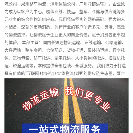
流公司，泉州整车物流，漳州运输公司，广州冷链运输）。企业致
力成为以客户为中心，覆盖专线、快运、整车、仓储与供应链等多
元业务的综合性物流供应商。我们凭借坚实的网络基础、强大的人
才储备、深刻的市场洞悉，为跨行业的客户创造多元、灵活、高效
的物流选择，让物流赋予企业更大的商业价值，赋予消费者更卓越
的体验。 本部主营：国内长短途物流运输、专线运输、公路运输、
大件运输、整车零担、仓储配送、货物托运、集装箱运输，行李托
运、货物包装、轿车托运、家电托运、大小货物的托运、挖掘机托
运、短途运输等，本部提供全部包装、全城服务。 我们致力于打造
具有价值的“互联网+供应链+实体物流代理”的供应链生态圈，聚合
全国中小物流企业，依托互联网技术、供应链金融及组织创新，打
通平台成员之间的业务流、信息流与资金流，推动中小物流企业的
网络化运营，规模化经营，提高集约化水平，实现集团化发展，助
力中小物流企业转型升级，围绕客户真实需求制定全方位的供应链
系统解决方案，并提供更准确、更快捷、更高效、更超值的服务。
专业从事国内各地货物运输代理服务，有着严谨完善的经营管理，
是一家供应链一体化专业型物流代理公司。公司拥有科学规范的管