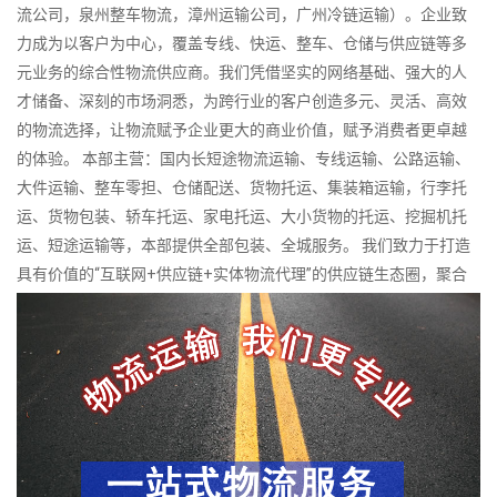
流公司，泉州整车物流，漳州运输公司，广州冷链运输）。企业致
力成为以客户为中心，覆盖专线、快运、整车、仓储与供应链等多
元业务的综合性物流供应商。我们凭借坚实的网络基础、强大的人
才储备、深刻的市场洞悉，为跨行业的客户创造多元、灵活、高效
的物流选择，让物流赋予企业更大的商业价值，赋予消费者更卓越
的体验。 本部主营：国内长短途物流运输、专线运输、公路运输、
大件运输、整车零担、仓储配送、货物托运、集装箱运输，行李托
运、货物包装、轿车托运、家电托运、大小货物的托运、挖掘机托
运、短途运输等，本部提供全部包装、全城服务。 我们致力于打造
具有价值的“互联网+供应链+实体物流代理”的供应链生态圈，聚合
全国中小物流企业，依托互联网技术、供应链金融及组织创新，打
通平台成员之间的业务流、信息流与资金流，推动中小物流企业的
网络化运营，规模化经营，提高集约化水平，实现集团化发展，助
力中小物流企业转型升级，围绕客户真实需求制定全方位的供应链
系统解决方案，并提供更准确、更快捷、更高效、更超值的服务。
专业从事国内各地货物运输代理服务，有着严谨完善的经营管理，
是一家供应链一体化专业型物流代理公司。公司拥有科学规范的管