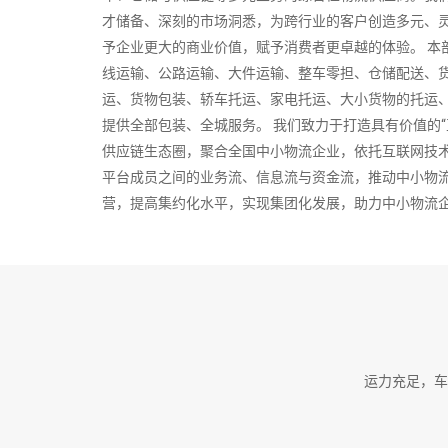
才储备、深刻的市场洞悉，为跨行业的客户创造多元、
予企业更大的商业价值，赋予消费者更卓越的体验。 本
线运输、公路运输、大件运输、整车零担、仓储配送、
运、货物包装、轿车托运、家电托运、大小货物的托运
提供全部包装、全城服务。 我们致力于打造具有价值的“
供应链生态圈，聚合全国中小物流企业，依托互联网技
平台成员之间的业务流、信息流与资金流，推动中小物
营，提高集约化水平，实现集团化发展，助力中小物流
制定全方位的供应链系统解决方案，并提供更准确、更快
业从事国内各地货物运输代理服务，有着严谨完善的经
型物流代理公司。公司拥有科学规范的管理体系，为客
物的接受到发货以及货后的信息反馈，单据传递采取了
证。公司
2026-08-08 18:42:53
运力充足，车