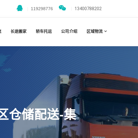
|
119298776
|
13400788202
流
长途搬家
轿车托运
公司介绍
区域物流
区仓储配送-集