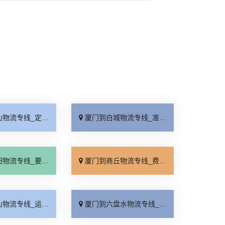
线_定点发车「保证时效」
厦门到白城物流专线_准时到货「价格透明」
线_要多少钱「限时必达」
厦门到商丘物流专线_费用多少「随叫随到」
线_运价查询「定点发车」
厦门到六盘水物流专线_急你所需「送货上门」