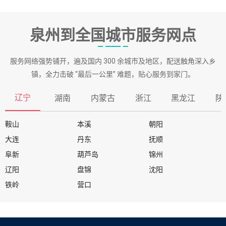
泉州到全国城市服务网点
服务网络强势铺开，遍及国内 300 余城市及地区，配送触角深入乡
镇，全力击破 “最后一公里” 难题，贴心服务到家门。
辽宁
湖南
内蒙古
浙江
黑龙江
陕
鞍山
本溪
朝阳
大连
丹东
抚顺
阜新
葫芦岛
锦州
辽阳
盘锦
沈阳
铁岭
营口