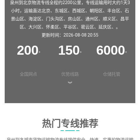
泉州到北京物流专线全程约2200公里，专线运输用时大约1天3
小时，运输直达
北京
、
东城区
、
西城区
、
朝阳区
、
丰台区
、
石
景山区
、
海淀区
、
门头沟区
、
房山区
、
通州区
、
顺义区
、
昌平
区
、
大兴区
、
怀柔区
、
平谷区
、
密云区
、
延庆区
、。
更新时间：2026-08-08 20:55
200
150
6000
+
+
+
全国网点
优势线路
仓储托管
︾
热门专线推荐
泉州到各城市货物运输物流专线提供安全、快速、实惠的物流运输