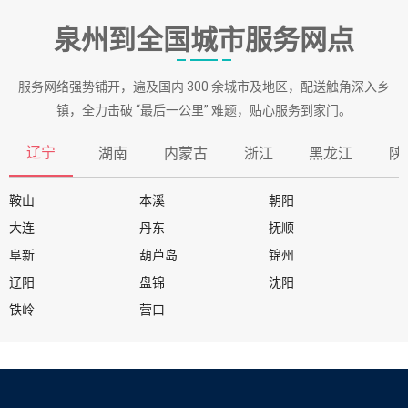
泉州到全国城市服务网点
服务网络强势铺开，遍及国内 300 余城市及地区，配送触角深入乡
镇，全力击破 “最后一公里” 难题，贴心服务到家门。
辽宁
湖南
内蒙古
浙江
黑龙江
陕
鞍山
本溪
朝阳
大连
丹东
抚顺
阜新
葫芦岛
锦州
辽阳
盘锦
沈阳
铁岭
营口