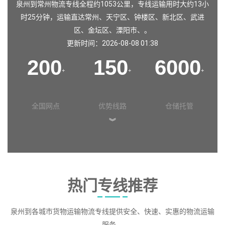
泉州到常州物流专线全程约1053公里，专线运输用时大约13小
时25分钟，运输直达
常州
、
天宁区
、
钟楼区
、
新北区
、
武进
区
、
金坛区
、
溧阳市
、。
更新时间：2026-08-08 01:38
200
150
6000
+
+
+
全国网点
优势线路
仓储托管
︾
热门专线推荐
泉州到各城市货物运输物流专线提供安全、快速、实惠的物流运输
服务。