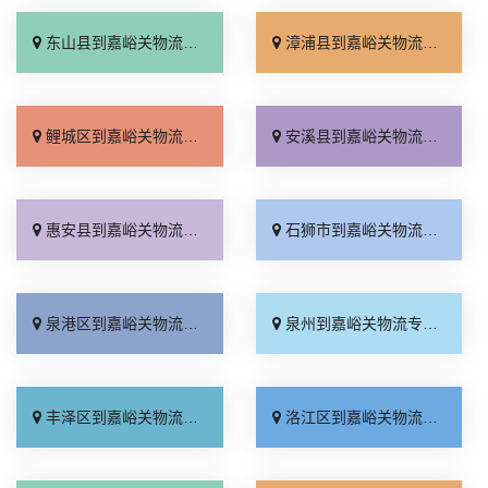
东山县到嘉峪关物流专线_损坏理赔「直达到站」
漳浦县到嘉峪关物流专线_一站直达「多年经验」
鲤城区到嘉峪关物流专线_来电咨询「直达不中转」
安溪县到嘉峪关物流专线_市县闪送「一站式托运」
惠安县到嘉峪关物流专线_定点发车「计费标准」
石狮市到嘉峪关物流专线_一站直达「全程无虑」
泉港区到嘉峪关物流专线_几天到达「直达不中转」
泉州到嘉峪关物流专线_上门提货「保证时效」
丰泽区到嘉峪关物流专线_准时准点「运价查询」
洛江区到嘉峪关物流专线_专业可靠「高效快运」