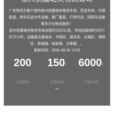
广圣物流为客户提供泉州到嘉峪关物流专线、货运专线、仓储
配送、轿车托运大件运输、搬厂搬家、行李托运、回程车运输
等多方位物流服务！
泉州到嘉峪关物流专线全程约3250公里，专线运输用时大约1
天23小时，运输直达
嘉峪关
、
市辖区
、
雄关区
、
长城区
、
镜铁
区
、
新城镇
、
峪泉镇
、
文殊镇
、。
更新时间：2026-08-06 15:05
200
150
6000
+
+
+
全国网点
优势线路
仓储托管
︾