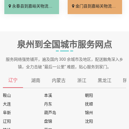
永春县到嘉峪关物流专线_收费标准「上门取件」
金门县到嘉峪关物流专线_限时必达「每日发车」
泉州到全国城市服务网点
服务网络强势铺开，遍及国内 300 余城市及地区，配送触角深入乡
镇，全力击破 “最后一公里” 难题，贴心服务到家门。
辽宁
湖南
内蒙古
浙江
黑龙江
陕
鞍山
本溪
朝阳
大连
丹东
抚顺
阜新
葫芦岛
锦州
辽阳
盘锦
沈阳