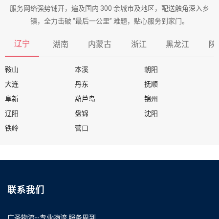
服务网络强势铺开，遍及国内 300 余城市及地区，配送触角深入乡
镇，全力击破 “最后一公里” 难题，贴心服务到家门。
辽宁
湖南
内蒙古
浙江
黑龙江
陕
鞍山
本溪
朝阳
大连
丹东
抚顺
阜新
葫芦岛
锦州
辽阳
盘锦
沈阳
铁岭
营口
联系我们
广圣物流--专业物流 服务周到