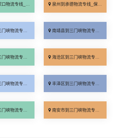
线_多少公里「多久时间」
泉州到承德物流专线_保证时效「价格透明」
线_计费标准「价格透明」
南靖县到三门峡物流专线_市县闪送「运价查询」
_需要几天「直达特快专线」
海沧区到三门峡物流专线_按时送达「专业调车」
线_直通专线「多少一方」
丰泽区到三门峡物流专线_整车配货「运价实惠」
线_一站直达「服务周到」
南安市到三门峡物流专线_限时必达「一站式托运」