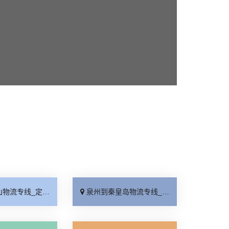
线_定点发车「整车配货」
泉州到秦皇岛物流专线_损坏理赔「专线直达」