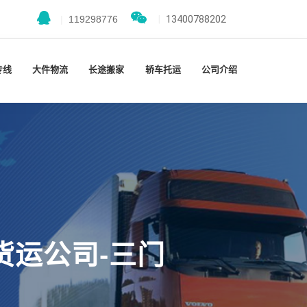
|
119298776
|
13400788202
专线
大件物流
长途搬家
轿车托运
公司介绍
货运公司-三门