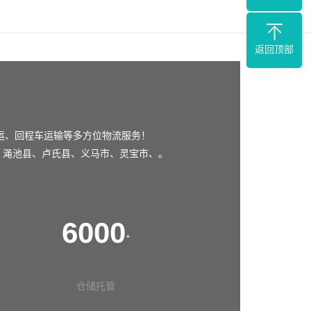
返回顶部
运、回程车运输等多方位物流服务！
、
渑池县
、
卢氏县
、
义马市
、
灵宝市
、。
6000
+
仓储托管