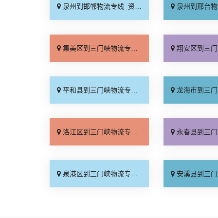
泉州到邯郸物流专线_资质齐全「专业调车」
泉州到邢台物流专线_运
集美区到三门峡物流专线_市县派送「零担配货」
翔安区到三门峡物流专线_专
平和县到三门峡物流专线_诚信经营「一站式托运」
龙海市到三门峡物流专线_费
洛江区到三门峡物流专线_诚信为先「收费介绍」
永春县到三门峡物流专线_全境
泉港区到三门峡物流专线_限时必达「全程定位」
安溪县到三门峡物流专线_直达