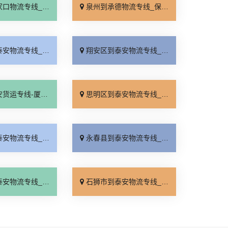
线_多少公里「多久时间」
泉州到承德物流专线_保证时效「价格透明」
线_需要几天「诚信为先」
翔安区到泰安物流专线_价格实惠「全境到达」
泰安物流公司_资质齐全「急你所需」
思明区到泰安物流专线_直发全境「运保时效」
线_送货到门「门到门配送」
永春县到泰安物流专线_整车配货「门到门配送」
线_零担配货「运费多少」
石狮市到泰安物流专线_全境派送「怎么收费」