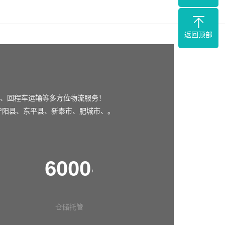
返回顶部
、回程车运输等多方位物流服务！
宁阳县
、
东平县
、
新泰市
、
肥城市
、。
6000
+
仓储托管