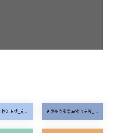
线_定点发车「整车配货」
泉州到秦皇岛物流专线_损坏理赔「专线直达」