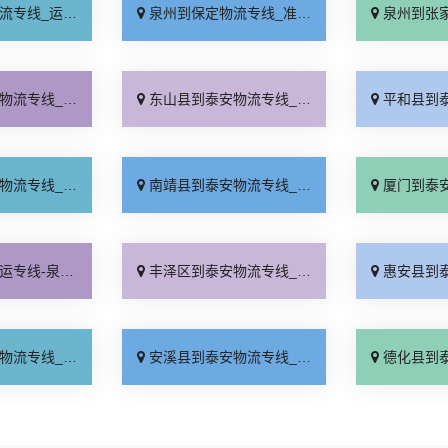
保时效「多少一方」
泉州到保定物流专线_准时准点「门到门接送」
泉州到张家口物流专
站式托运「天天发车」
东山县到泰安物流专线_收费介绍「多久时间」
平和县到泰安物流专
境配送「损坏理赔」
南靖县到泰安物流专线_直发全境「合理收费」
厦门到泰安货运专线-厦门到
公司_专业调车「天天发车」
丰泽区到泰安物流专线_全程无虑「市县闪送」
惠安县到泰安物流专
全境「直达特快专线」
安溪县到泰安物流专线_几天到达「运价行情」
德化县到泰安物流专