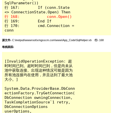
SqlParameter())

行 167:        If (conn.State 
行 169:        End If

行 170:        cmd.Connection = 
conn
源文件:
C:\inetpub\wwwroot\xmgsscm.com\www\App_Code\SqlHelper.vb
行:
168
堆栈跟踪:
[InvalidOperationException: 超
时时间已到。超时时间已到，但是尚未从
池中获取连接。出现这种情况可能是因为
所有池连接均在使用，并且达到了最大池
大小。]

System.Data.ProviderBase.DbConn
ectionFactory.TryGetConnection(
DbConnection owningConnection, 
TaskCompletionSource`1 retry, 
DbConnectionOptions 
userOptions, 