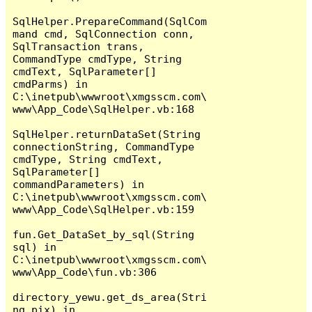
SqlHelper.PrepareCommand(SqlCom
mand cmd, SqlConnection conn, 
SqlTransaction trans, 
CommandType cmdType, String 
cmdText, SqlParameter[] 
cmdParms) in 
C:\inetpub\wwwroot\xmgsscm.com\
www\App_Code\SqlHelper.vb:168

SqlHelper.returnDataSet(String 
connectionString, CommandType 
cmdType, String cmdText, 
SqlParameter[] 
commandParameters) in 
C:\inetpub\wwwroot\xmgsscm.com\
www\App_Code\SqlHelper.vb:159

fun.Get_DataSet_by_sql(String 
sql) in 
C:\inetpub\wwwroot\xmgsscm.com\
www\App_Code\fun.vb:306

directory_yewu.get_ds_area(Stri
ng pix) in 