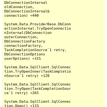
DbConnectionInternal 
oldConnection, 
DbConnectionInternal& 
connection) +440

System.Data.ProviderBase.DbConn
ectionInternal.TryOpenConnectio
nInternal(DbConnection 
outerConnection, 
DbConnectionFactory 
connectionFactory, 
TaskCompletionSource`1 retry, 
DbConnectionOptions 
userOptions) +315

System.Data.SqlClient.SqlConnec
tion.TryOpenInner(TaskCompletio
nSource`1 retry) +128

System.Data.SqlClient.SqlConnec
tion.TryOpen(TaskCompletionSour
ce`1 retry) +265

System.Data.SqlClient.SqlConnec
tion.Open() +133
