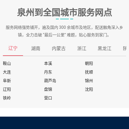
泉州到全国城市服务网点
服务网络强势铺开，遍及国内 300 余城市及地区，配送触角深入乡
镇，全力击破 “最后一公里” 难题，贴心服务到家门。
辽宁
湖南
内蒙古
浙江
黑龙江
陕
鞍山
本溪
朝阳
大连
丹东
抚顺
阜新
葫芦岛
锦州
辽阳
盘锦
沈阳
铁岭
营口