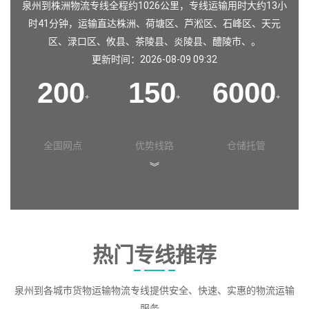
泉州到株洲物流专线全程约1026公里，专线运输用时大约13小
时41分钟，运输直达
株洲
、
荷塘区
、
芦淞区
、
石峰区
、
天元
区
、
渌口区
、
攸县
、
茶陵县
、
炎陵县
、
醴陵市
、。
更新时间：2026-08-09 09:32
200
150
6000
+
+
+
全国网点
优势线路
仓储托管
︾
热门专线推荐
泉州到各城市货物运输物流专线提供安全、快速、实惠的物流运输
服务。