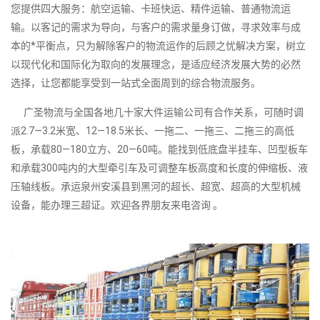
您提供四大服务：航空运输、卡班快运、精件运输、普通物流运
输。以客记的需求为导向，与客户的需求量身订做，寻求效率与成
本的*平衡点，只为解除客户的物流运作的后顾之忧解决方案，树立
以现代化和国际化为取向的发展理念，是适应经济发展大势的必然
选择，让您都能享受到一站式全面周到的综合物流服务。
广圣物流与全国各地几十家大件运输公司有合作关系，可随时调
派2.7—3.2米宽、12—18.5米长、一拖二、一拖三、二拖三的高低
板，承载80—180立方、20—60吨。能找到低底盘半挂车、凹型板车
和承载300吨内的大型牵引车及可调整车板高度和长度的伸缩板、液
压轴线板。承运泉州安溪县到黑河的超长、超宽、超高的大型机械
设备，能办理三超证。欢迎各界朋友来电咨询 。