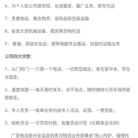
6、为个人和公司提供短、长途搬家、搬厂业务、轿车托运
7、贵重物品、展会物资、易碎品软包装运输
8、各类大型机械设备、模具等货物托运
9 、普通、高级化妆品；钢琴电脑专业搬运、包装的运输业务
公司四大优势：
1、从门到门——只需一个电话，一切帮您搞定，身在家中坐，货在
全国走。
2、速度快捷——每天准时发车，决不误点，随时随地与货车保持紧
密联系。
3、专人负责——每单业务均由专人洽淡、反馈、一票到底 。
3、结帐灵活——可货到付款，批量货运可签《长期承运合同》
广圣物流泉州安溪县到黑河物流业务部秉承“用心呵护，值得托