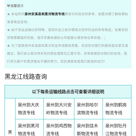
温馨提示
★ 本站所列
泉州安溪县到黑河物流专线
费用与时效仅供参考，如需详细了解收费标
准请电话咨询。
★ 由于货运运输比较特殊，请您托运之前仔细清点您所托运的所有物品；如果您的
货物需要临时存放，请尽早最快通知公司客服以便安排仓库存放。；
★ 为了提高泉州安溪县到黑河货运专线服务质量，欢迎您对我们的服务提出意见或
建议，我们会认真对待并及时把处理意见汇报于您，非常感谢您对我们的支持，我
们将为客户的需求做出不懈的努力，您的满意就是我们前进的动力!
黑龙江线路查询
以下每条运输线路点击可查看详细说明
泉州到大庆
泉州到大兴安
泉州到哈尔
泉州到鹤岗
物流专线
岭物流专线
滨物流专线
物流专线
泉州到黑河
泉州到鸡西物
泉州到佳木
泉州到牡丹
黑
物流专线
流专线
斯物流专线
江物流专线