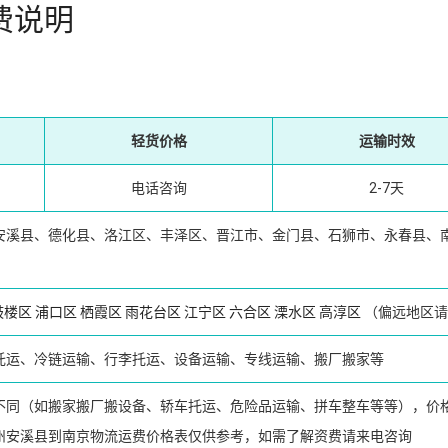
费说明
轻货价格
运输时效
电话咨询
2-7天
安溪县、德化县、洛江区、丰泽区、晋江市、金门县、石狮市、永春县、
鼓楼区
浦口区
栖霞区
雨花台区
江宁区
六合区
溧水区
高淳区
（偏远地区请
托运、冷链运输、行李托运、设备运输、专线运输、搬厂搬家等
不同（如搬家搬厂搬设备、轿车托运、危险品运输、拼车整车等等），价
州安溪县到南京物流运费价格表仅供参考，如需了解资费请来电咨询