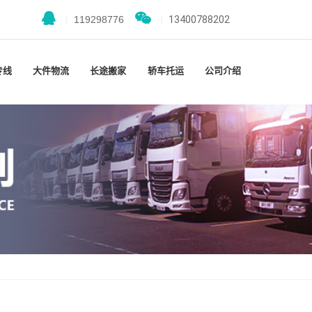
|
119298776
|
13400788202
专线
大件物流
长途搬家
轿车托运
公司介绍