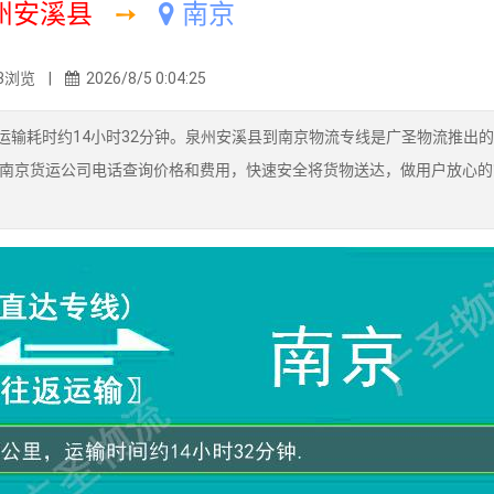
州安溪县
➙
南京
3浏览 |
2026/8/5 0:04:25
运输耗时约14小时32分钟。泉州安溪县到南京物流专线是广圣物流推出
南京货运公司电话查询价格和费用，快速安全将货物送达，做用户放心的