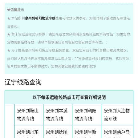
温馨提示
★ 本站所列
泉州到朝阳物流专线
费用与时效仅供参考，如需详细了解收费标准请电
话咨询。
★ 由于货运运输比较特殊，请您托运之前仔细清点您所托运的所有物品；如果您的
货物需要临时存放，请尽早最快通知公司客服以便安排仓库存放。；
★ 为了提高泉州到朝阳货运专线服务质量，欢迎您对我们的服务提出意见或建议，
我们会认真对待并及时把处理意见汇报于您，非常感谢您对我们的支持，我们将为
客户的需求做出不懈的努力，您的满意就是我们前进的动力!
辽宁线路查询
以下每条运输线路点击可查看详细说明
泉州到鞍山
泉州到本溪
泉州到朝阳
泉州到大连物
物流专线
物流专线
物流专线
流专线
泉州到丹东
泉州到抚顺
泉州到阜新
泉州到葫芦岛