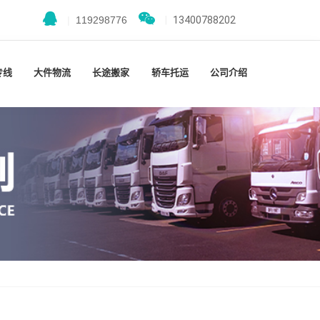
|
119298776
|
13400788202
专线
大件物流
长途搬家
轿车托运
公司介绍