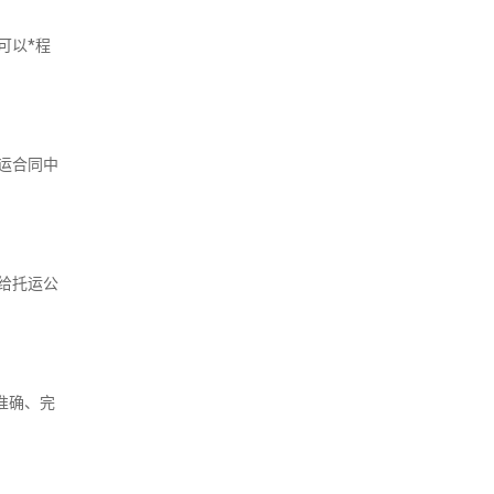
可以*程
运合同中
给托运公
准确、完