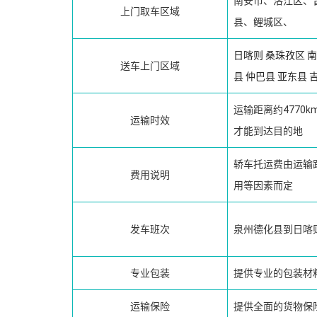
南安市、洛江区、
上门取车区域
县、鲤城区、
日喀则
桑珠孜区
南
送车上门区域
县
仲巴县
亚东县
运输距离约4770
运输时效
才能到达目的地
轿车托运费由运输
费用说明
用等因素而定
发车班次
泉州德化县到日喀
专业包装
提供专业的包装材
运输保险
提供全面的货物保