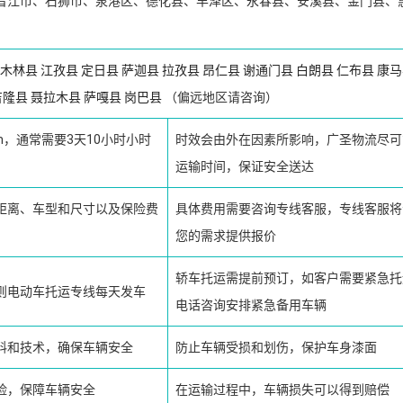
晋江市、石狮市、泉港区、德化县、丰泽区、永春县、安溪县、金门县、
木林县
江孜县
定日县
萨迦县
拉孜县
昂仁县
谢通门县
白朗县
仁布县
康马
吉隆县
聂拉木县
萨嘎县
岗巴县
（偏远地区请咨询）
km，通常需要3天10小时小时
时效会由外在因素所影响，广圣物流尽可
运输时间，保证安全送达
距离、车型和尺寸以及保险费
具体费用需要咨询专线客服，专线客服将
您的需求提供报价
轿车托运需提前预订，如客户需要紧急托
则电动车托运专线每天发车
电话咨询安排紧急备用车辆
料和技术，确保车辆安全
防止车辆受损和划伤，保护车身漆面
险，保障车辆安全
在运输过程中，车辆损失可以得到赔偿