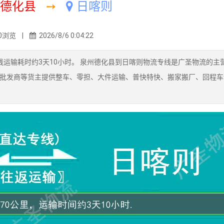
德化县
➙
日喀则
0浏览 |
2026/8/6 0:04:22
运输耗时约3天10小时。 泉州德化县到日喀则物流专线是广圣物流的主
批发商等货主提供整车、零担、大件运输、普快特快、搬家搬厂、回程车